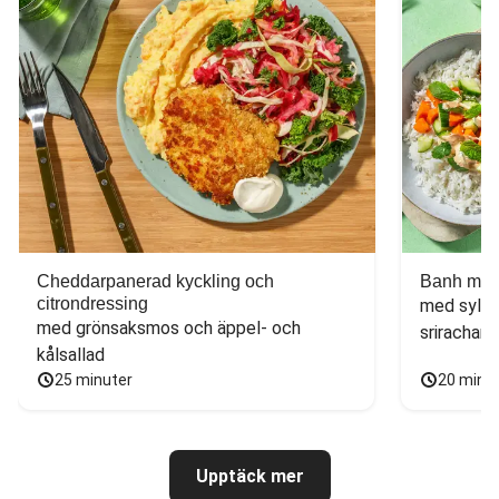
Cheddarpanerad kyckling och
Banh mi-i
citrondressing
med sylta
med grönsaksmos och äppel- och 
sriracham
kålsallad
25 minuter
20 minu
Upptäck mer