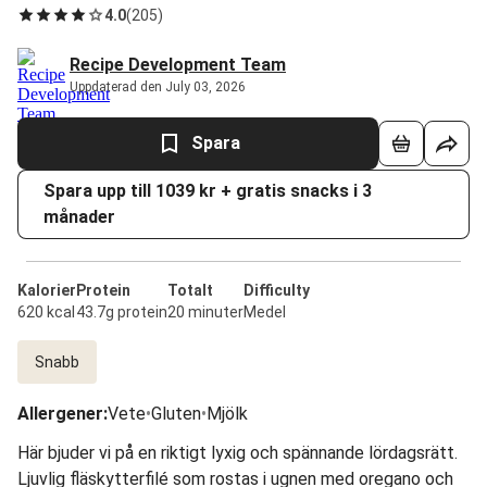
4.0
(
205
)
Recipe Development Team
Uppdaterad den July 03, 2026
Spara
Spara upp till 1039 kr + gratis snacks i 3
månader
Kalorier
Protein
Totalt
Difficulty
620 kcal
43.7g protein
20 minuter
Medel
Snabb
Allergener
:
Vete
•
Gluten
•
Mjölk
Här bjuder vi på en riktigt lyxig och spännande lördagsrätt.
Ljuvlig fläskytterfilé som rostas i ugnen med oregano och