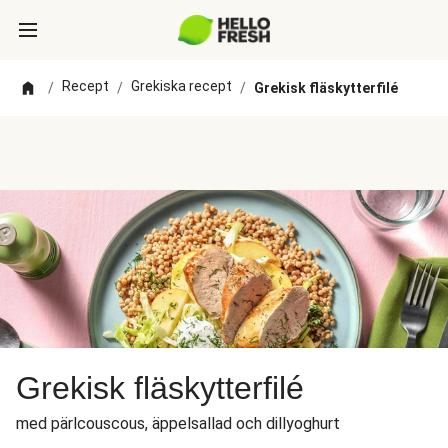
Recept
Grekiska recept
/
/
/
Grekisk fläskytterfilé
Grekisk fläskytterfilé
med pärlcouscous, äppelsallad och dillyoghurt