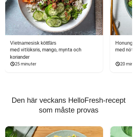
Vietnamesisk köttfärs
Honungs- 
med vitlöksris, mango, mynta och 
med nötfä
koriander
25 minuter
20 minu
Den här veckans HelloFresh-recept
som måste provas