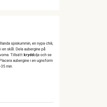
Blanda spiskummin, en nypa
chili
,
 i en skål. Dela aubergine på
vorna. Tillsätt
krydd
olja och se
. Placera aubergine i en ugnsform
-35 min.