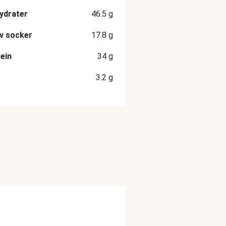
ydrater
46.5
g
v socker
17.8
g
ein
34
g
3.2
g