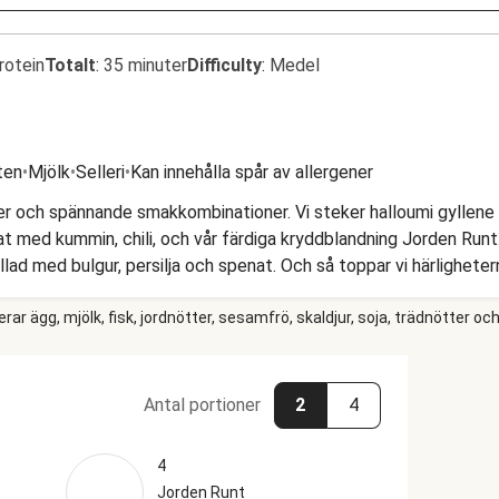
rotein
Totalt
:
35 minuter
Difficulty
:
Medel
ten
•
Mjölk
•
Selleri
•
Kan innehålla spår av allergener
ger och spännande smakkombinationer. Vi steker halloumi gyllene 
at med kummin, chili, och vår färdiga kryddblandning Jorden Runt.
ad med bulgur, persilja och spenat. Och så toppar vi härligheter
r ägg, mjölk, fisk, jordnötter, sesamfrö, skaldjur, soja, trädnötter och
Antal portioner
2
4
4
Jorden Runt