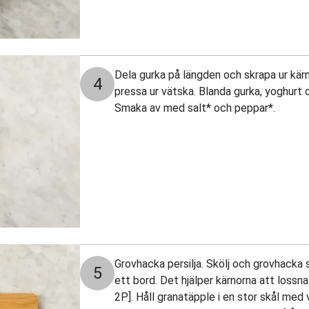
Dela gurka på längden och skrapa ur kärn
4
pressa ur vätska. Blanda gurka, yoghurt o
Smaka av med salt* och peppar*.
Grovhacka persilja. Skölj och grovhacka
5
ett bord. Det hjälper kärnorna att lossna
2P]. Håll granatäpple i en stor skål med