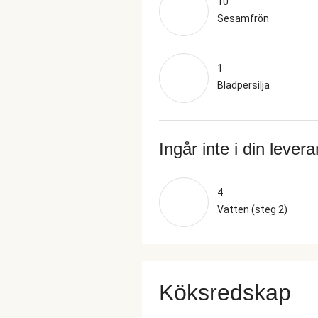
10
Sesamfrön
1
Bladpersilja
Ingår inte i din lever
4
Vatten (steg 2)
Köksredskap