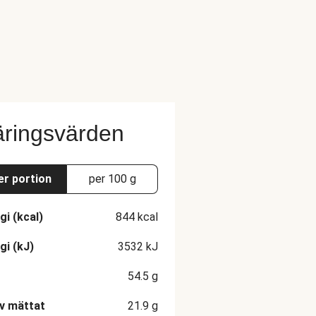
ringsvärden
er portion
per 100 g
gi (kcal)
844
kcal
gi (kJ)
3532
kJ
54.5
g
v mättat
21.9
g