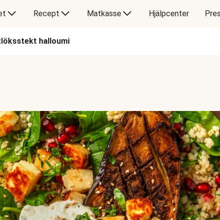
et
Recept
Matkasse
Hjälpcenter
Pres
tlöksstekt halloumi