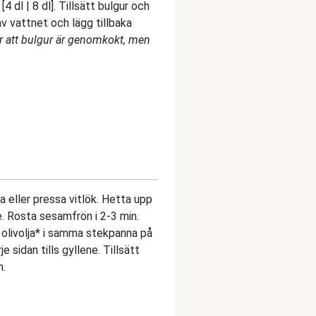
 dl | 8 dl]. Tillsätt bulgur och
l av vattnet och lägg tillbaka
er att bulgur är genomkokt, men
ka eller pressa vitlök. Hetta upp
. Rosta sesamfrön i 2-3 min.
 olivolja* i samma stekpanna på
e sidan tills gyllene. Tillsätt
n.