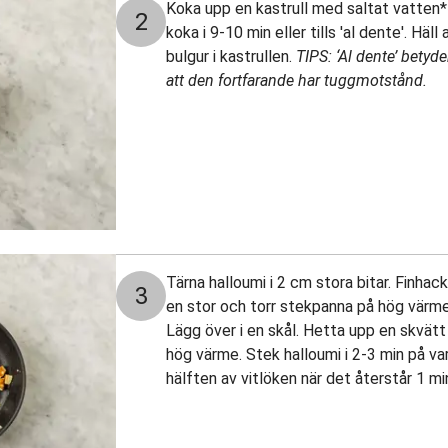
Koka upp en kastrull med saltat vatten* [4
2
koka i 9-10 min eller tills 'al dente'. Häl
bulgur i kastrullen.
TIPS: ‘Al dente’ betyd
att den fortfarande har tuggmotstånd.
Tärna halloumi i 2 cm stora bitar. Finhac
3
en stor och torr stekpanna på hög värme
Lägg över i en skål. Hetta upp en skvätt
hög värme. Stek halloumi i 2-3 min på varj
hälften av vitlöken när det återstår 1 mi