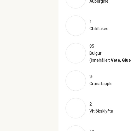
Aubergine
1
Chiliflakes
85
Bulgur
(
Innehåller:
Vete, Glut
½
Granatäpple
2
Vitlöksklyfta