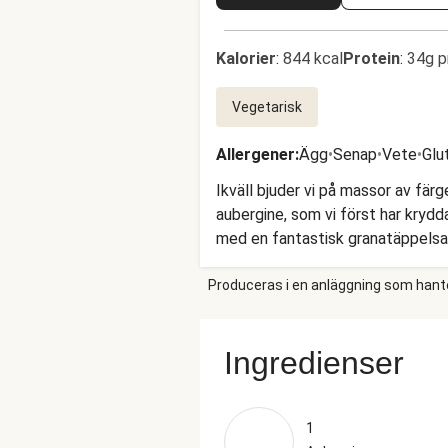
Kalorier
:
844 kcal
Protein
:
34g p
Vegetarisk
Allergener
:
Ägg
•
Senap
•
Vete
•
Glu
Ikväll bjuder vi på massor av fär
aubergine, som vi först har krydd
med en fantastisk granatäppelsall
Produceras i en anläggning som hantera
Ingredienser
1