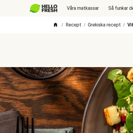
Våra matkassar
Så funkar d
Recept
Grekiska recept
Vi
/
/
/