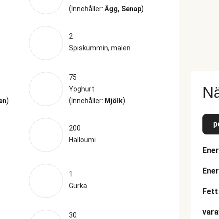
(
)
Innehåller:
Ägg, Senap
2
Spiskummin, malen
75
Nä
Yoghurt
)
(
)
en
Innehåller:
Mjölk
p
200
Halloumi
Ener
Ener
1
Gurka
Fett
vara
30