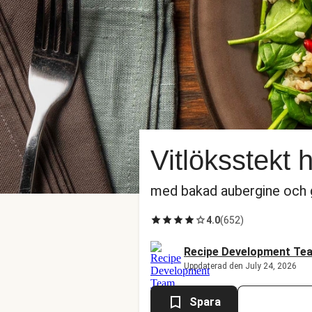
Vitlöksstekt 
med bakad aubergine och 
4.0
(
652
)
Recipe Development Te
Uppdaterad den July 24, 2026
Spara