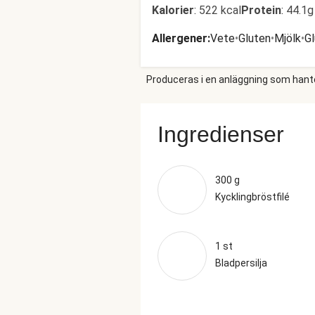
Kalorier
:
522 kcal
Protein
:
44.1g
Allergener
:
Vete
•
Gluten
•
Mjölk
•
G
Produceras i en anläggning som hantera
Ingredienser
300 g
Kycklingbröstfilé
1 st
Bladpersilja