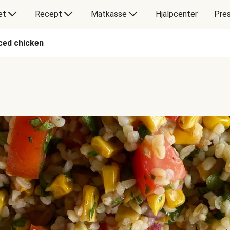
et
Recept
Matkasse
Hjälpcenter
Pres
ced chicken