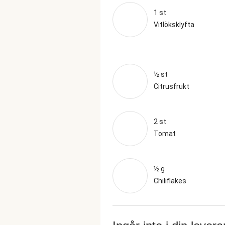
1 st
Vitlöksklyfta
½ st
Citrusfrukt
2 st
Tomat
½ g
Chiliflakes