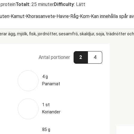
 protein
Totalt
:
25 minuter
Difficulty
:
Lätt
luten
•
Kamut
•
Khorasanvete
•
Havre
•
Råg
•
Korn
•
Kan innehålla spår av
r ägg, mjölk, fisk, jordnötter, sesamfrö, skaldjur, soja, trädnötter och
Antal portioner
2
4
4 g
Panamat
1 st
Koriander
85 g