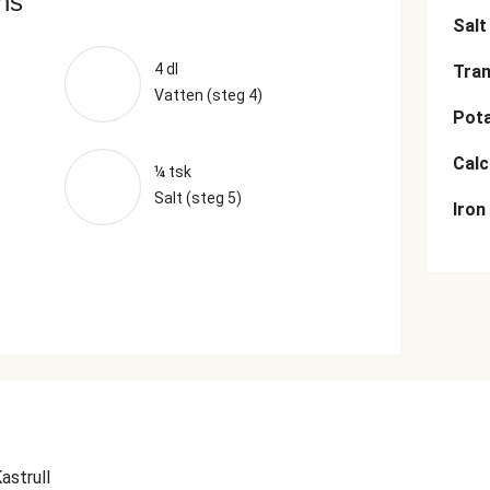
ans
Salt
4 dl
Tran
Vatten (steg 4)
Pot
Cal
¼ tsk
Salt (steg 5)
Iron
astrull