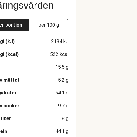
ringsvärden
er portion
per 100 g
gi (kJ)
2184
kJ
gi (kcal)
522
kcal
15.5
g
v mättat
5.2
g
ydrater
54.1
g
v socker
9.7
g
fiber
8
g
ein
44.1
g