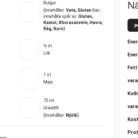
Nä
Bulgur
(
Innehåller:
Vete, Gluten
Kan
innehålla spår av:
Gluten,
Kamut, Khorasanvete, Havre,
p
)
Råg, Korn
Ener
½ st
Lök
Ener
Fett
1 st
vara
Majs
Kolh
75 ml
vara
Gräddfil
(
)
Innehåller:
Mjölk
Kost
Prot