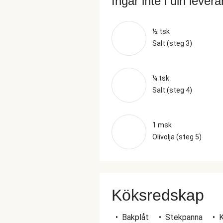
Ingår inte i din lever
½ tsk
Salt (steg 3)
¼ tsk
Salt (steg 4)
1 msk
Olivolja (steg 5)
Köksredskap
•
Bakplåt
•
Stekpanna
•
K