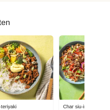
ten
teriyaki
Char siu-inspirerad kö