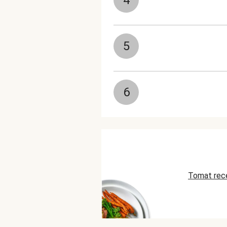
4
5
6
Tomat rec