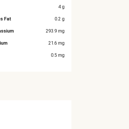
4
g
s Fat
0.2
g
assium
293.9
mg
cium
21.6
mg
0.5
mg