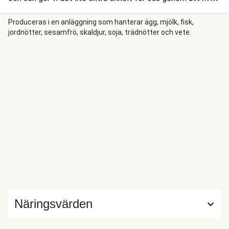
ner färska lasagneplattor direkt i såsen. Sen är det bara att
hälla upp i en ugnsform och ostgratinera lasagnen i ugnen.
Produceras i en anläggning som hanterar ägg, mjölk, fisk,
jordnötter, sesamfrö, skaldjur, soja, trädnötter och vete.
Till servering toppar vi med färsk basilika och ljuvlig ricotta.
Hugg in och njut!
Näringsvärden