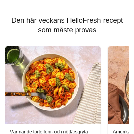
Den här veckans HelloFresh-recept
som måste provas
Värmande tortelloni- och nötfärsgryta
Amerikans