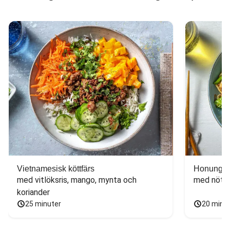
Vietnamesisk köttfärs
Honungs- 
med vitlöksris, mango, mynta och 
med nötfä
koriander
25 minuter
20 minu