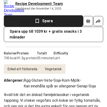
Recipe Development Team
Uppdaterad den November 14, 2025
Spara
Spara upp till 1039 kr + gratis snacks i 3
månader
Kalorier
Protein
Totalt
Difficulty
743 kcal
41.3g protein
35 minuter
Lätt
Enkel att förbereda
Vegetarisk
Allergener
:
Ägg
•
Gluten
•
Vete
•
Soja
•
Korn
•
Mjölk
•
Kan innehålla spår av allergener
•
Senap
•
Soja
Ikväll blir det en älskad familjeklassiker i vegetarisk
tappning. Vi steker vegofärs och kokar en fyllig tomatsås,
och sen gör vi det lite extra enkelt för oss genom att riva