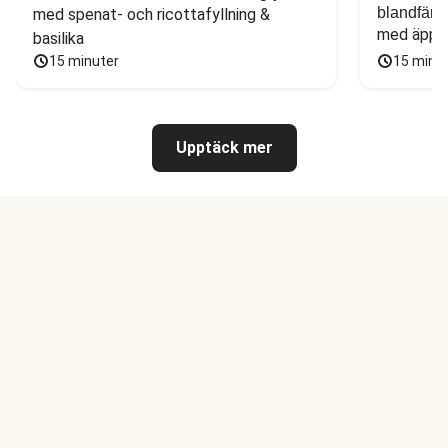
blandfärs
med spenat- och ricottafyllning & 
med äppel
basilika
15 minuter
15 minu
Upptäck mer