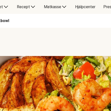
et
Recept
Matkasse
Hjälpcenter
Pres
kbowl