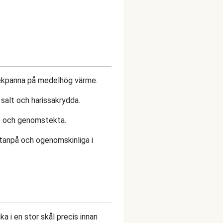
stekpanna på medelhög värme.
 salt och harissakrydda.
ene och genomstekta.
utanpå och ogenomskinliga i
ka i en stor skål precis innan