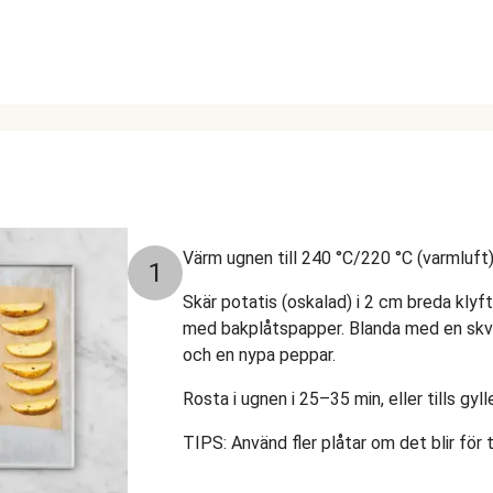
Värm ugnen till 240 °C/220 °C (varmluft)
1
Skär potatis (oskalad) i 2 cm breda klyf
med bakplåtspapper. Blanda med en skvätt
och en nypa peppar.
Rosta i ugnen i 25–35 min, eller tills gyll
TIPS: Använd fler plåtar om det blir för 