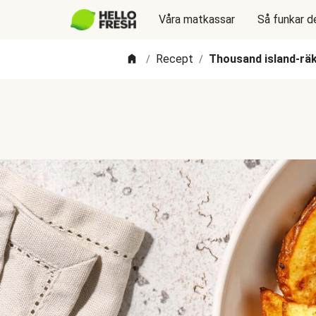
Våra matkassar
Så funkar d
Recept
Thousand island-rä
/
/