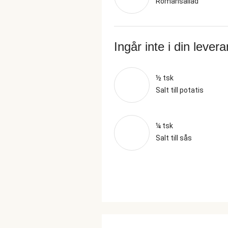
Romansallad
Ingår inte i din lever
½ tsk
Salt till potatis
¼ tsk
Salt till sås