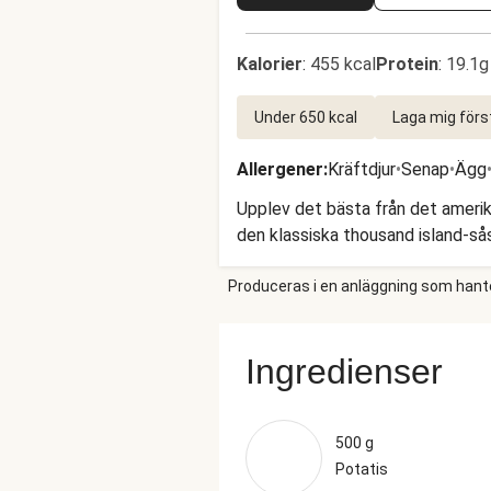
Kalorier
:
455 kcal
Protein
:
19.1g
Under 650 kcal
Laga mig förs
Allergener
:
Kräftdjur
•
Senap
•
Ägg
Upplev det bästa från det amerik
den klassiska thousand island-s
Produceras i en anläggning som hantera
Ingredienser
500 g
Potatis