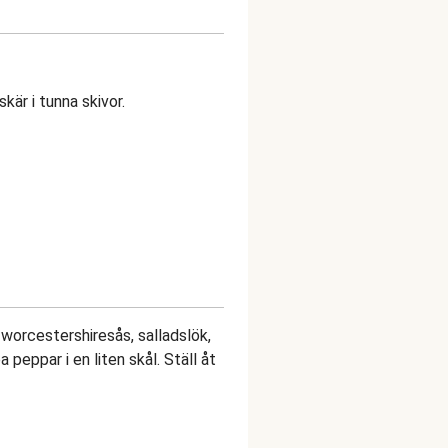
kär i tunna skivor.
 worcestershiresås, salladslök,
peppar i en liten skål. Ställ åt