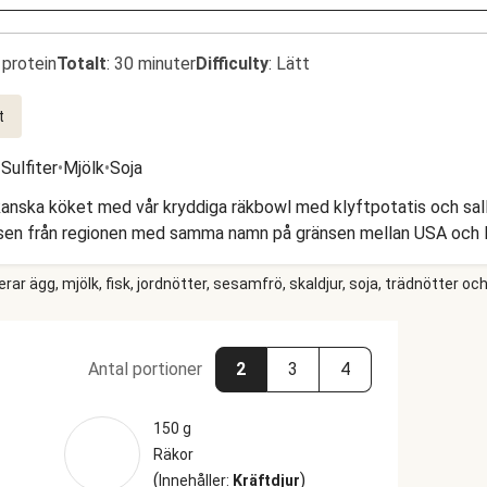
 protein
Totalt
:
30 minuter
Difficulty
:
Lätt
t
•
Sulfiter
•
Mjölk
•
Soja
anska köket med vår kryddiga räkbowl med klyftpotatis och salla
åsen från regionen med samma namn på gränsen mellan USA och Ka
r ägg, mjölk, fisk, jordnötter, sesamfrö, skaldjur, soja, trädnötter och
Antal portioner
2
3
4
150 g
Räkor
(
)
Innehåller:
Kräftdjur