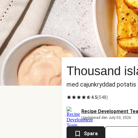
Thousand isl
med cajunkryddad potatis
4.5
(
548
)
Recipe Development Te
Uppdaterad den July 03, 2026
Spara