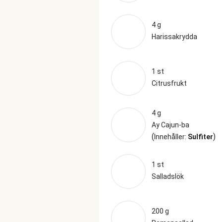
4 g
Harissakrydda
1 st
Citrusfrukt
4 g
Ay Cajun-ba
(
)
Innehåller:
Sulfiter
1 st
Salladslök
200 g