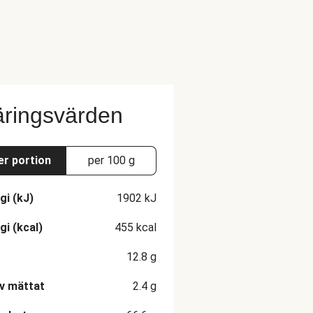
ringsvärden
er portion
per 100 g
gi (kJ)
1902
kJ
gi (kcal)
455
kcal
12.8
g
v mättat
2.4
g