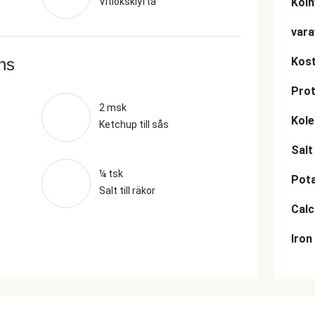
Vitlöksklyfta
Kolh
vara
ans
Kost
Prot
2 msk
Kole
Ketchup till sås
Salt
¼ tsk
Pot
Salt till räkor
Cal
Iron