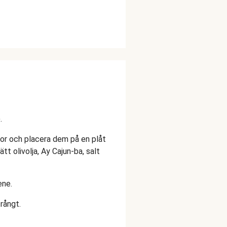
.
tor och placera dem på en plåt
 olivolja, Ay Cajun-ba, salt
ene.
trångt.