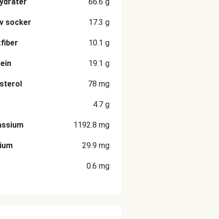
ydrater
66.6
g
v socker
17.3
g
fiber
10.1
g
ein
19.1
g
sterol
78
mg
4.7
g
assium
1192.8
mg
cium
29.9
mg
0.6
mg