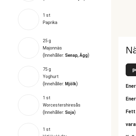
1 st
Paprika
25 g
Nä
Majonnäs
(
)
Innehåller:
Senap, Ägg
75 g
p
Yoghurt
(
)
Innehåller:
Mjölk
Ener
1 st
Ener
Worcestershiresås
Fett
(
)
Innehåller:
Soja
vara
1 st