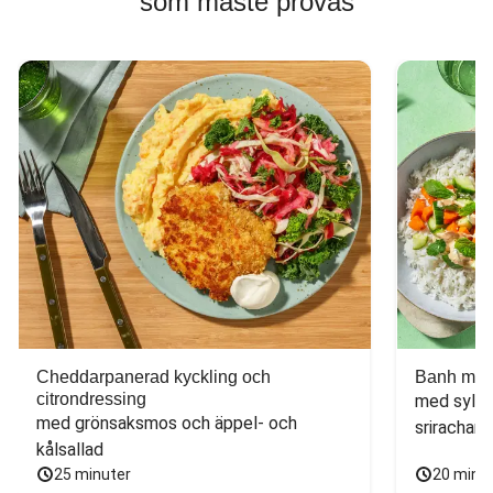
som måste provas
Cheddarpanerad kyckling och
Banh mi-i
citrondressing
med sylta
med grönsaksmos och äppel- och 
sriracham
kålsallad
25 minuter
20 minu