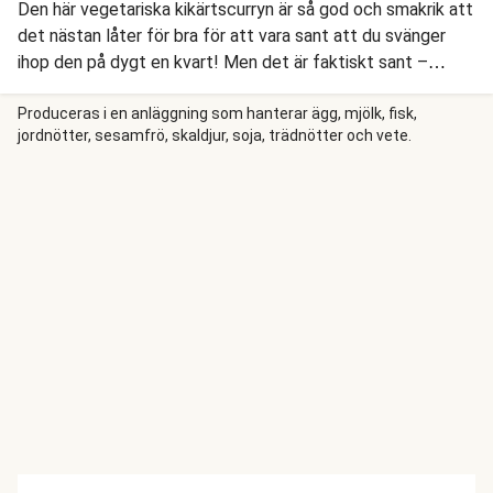
Den här vegetariska kikärtscurryn är så god och smakrik att
det nästan låter för bra för att vara sant att du svänger
ihop den på dygt en kvart! Men det är faktiskt sant –
medan vi kokar basmatiris steker vi kikärtor och paprika och
låter dem sedan puttra i en krämig kokossås med röd curry,
Produceras i en anläggning som hanterar ägg, mjölk, fisk,
jordnötter, sesamfrö, skaldjur, soja, trädnötter och vete.
vår egen kryddblandning Milda Mahal, spenat, soja och lime.
Sedan toppar vi med färsk koriander, rostad lök och en
kryddig chili- och vitlöksolja.