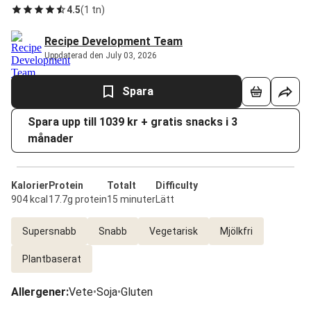
4.5
(
1 tn
)
Recipe Development Team
Uppdaterad den July 03, 2026
Spara
Spara upp till 1039 kr + gratis snacks i 3
månader
Kalorier
Protein
Totalt
Difficulty
904 kcal
17.7g protein
15 minuter
Lätt
Supersnabb
Snabb
Vegetarisk
Mjölkfri
Plantbaserat
Allergener
:
Vete
•
Soja
•
Gluten