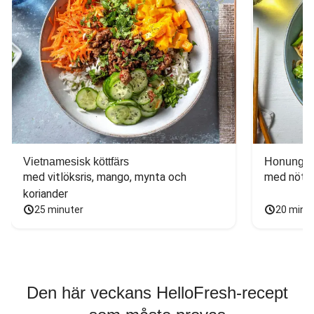
Vietnamesisk köttfärs
Honungs- 
med vitlöksris, mango, mynta och 
med nötfä
koriander
25 minuter
20 minu
Den här veckans HelloFresh-recept