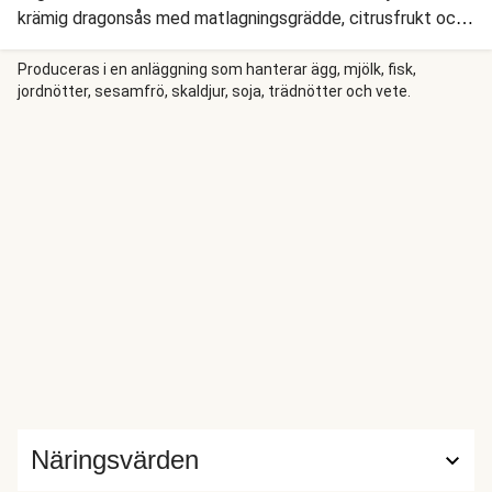
krämig dragonsås med matlagningsgrädde, citrusfrukt och
smör. Samtidigt ugnsrostar vi potatis, rädisor och broccoli.
Vi piffar med färsk persilja, och sedan återstår bara att
Produceras i en anläggning som hanterar ägg, mjölk, fisk,
jordnötter, sesamfrö, skaldjur, soja, trädnötter och vete.
njuta av middagen.
Näringsvärden