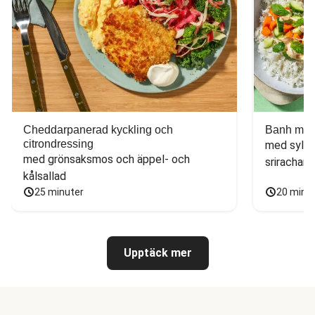
Cheddarpanerad kyckling och
Banh mi-i
citrondressing
med sylta
med grönsaksmos och äppel- och 
sriracham
kålsallad
25 minuter
20 minu
Upptäck mer