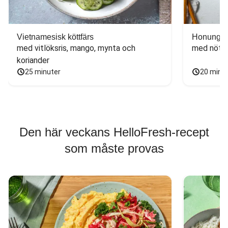
Vietnamesisk köttfärs
Honungs- 
med vitlöksris, mango, mynta och 
med nötfä
koriander
25 minuter
20 minu
Den här veckans HelloFresh-recept
som måste provas