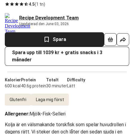
4.5
(
1 tn
)
Recipe Development Team
Uppdaterad den June 03, 2026
Spara
Spara upp till 1039 kr + gratis snacks i 3
månader
Kalorier
Protein
Totalt
Difficulty
600 kcal
40.6g protein
30 minuter
Lätt
Glutenfri
Laga mig först
Allergener
:
Mjölk
•
Fisk
•
Selleri
Kolja är en välsmakande torskfisk som spelar huvudrollen i
dagens rätt. Vi steker den och låter den sedan sjuda i en