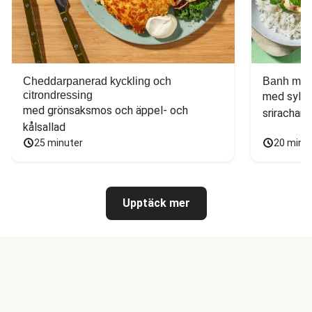
Cheddarpanerad kyckling och
Banh mi-i
citrondressing
med sylta
med grönsaksmos och äppel- och 
sriracham
kålsallad
25 minuter
20 minu
Upptäck mer