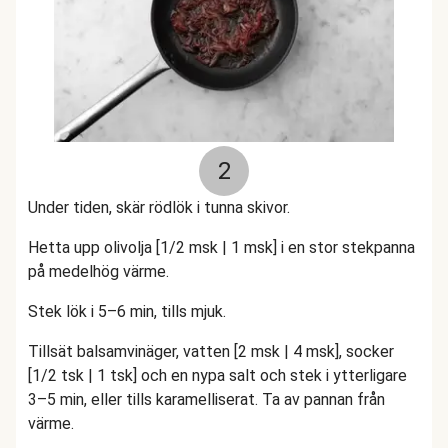
2
Under tiden, skär rödlök i tunna skivor.
Hetta upp olivolja [1/2 msk | 1
msk
] i en stor stekpanna
på medelhög värme.
Stek lök i 5–6 min, tills mjuk.
Tillsät balsamvinäger, vatten [2
msk
| 4
msk
], socker
[1/2 tsk | 1 tsk] och en nypa salt och stek i ytterligare
3–5 min, eller tills karamelliserat. Ta av pannan från
värme.