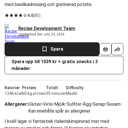
med basilikadressing och gratinerad potatis
4.0
(
85
)
Recipe Development Team
Uppdaterad den July 24, 2026
Spara
Spara upp till 1039 kr + gratis snacks i 3
månader
Kalorier
Protein
Totalt
Difficulty
1346 kcal
60.6g protein
35 minuter
Medel
Allergener
:
Gluten
•
Vete
•
Mjölk
•
Sulfiter
•
Ägg
•
Senap
•
Sesam
•
Kan innehålla spår av allergener
I kväll lagar vi fantastisk italienskinspirerad mat med