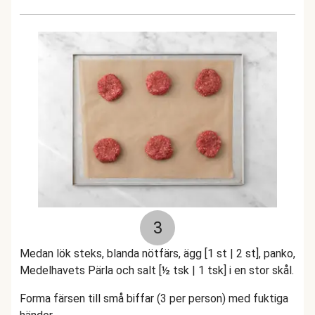
3
Medan lök steks, blanda nötfärs, ägg [1 st | 2 st], panko,
Medelhavets Pärla och salt [½ tsk | 1 tsk] i en stor skål.
Forma färsen till små biffar (3 per person) med fuktiga