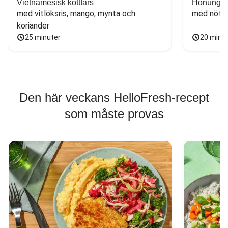
Vietnamesisk köttfärs
Honungs- 
med vitlöksris, mango, mynta och 
med nötfä
koriander
25 minuter
20 minu
Den här veckans HelloFresh-recept
som måste provas