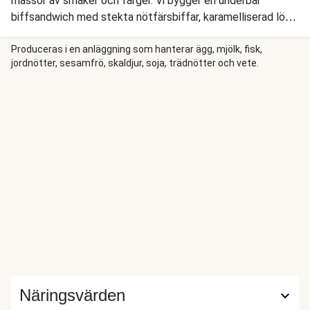
massor av smaker och färger. Vi bygger en underbar
biffsandwich med stekta nötfärsbiffar, karamelliserad lök,
rucola, körsbärstomater och en vackert grön
basilikadressing. De läckra biffarna får extra smak av gouda
Produceras i en anläggning som hanterar ägg, mjölk, fisk,
jordnötter, sesamfrö, skaldjur, soja, trädnötter och vete.
som smälter ner i det möra köttet och serveras med
osttoppad klyftpotatis.
Näringsvärden