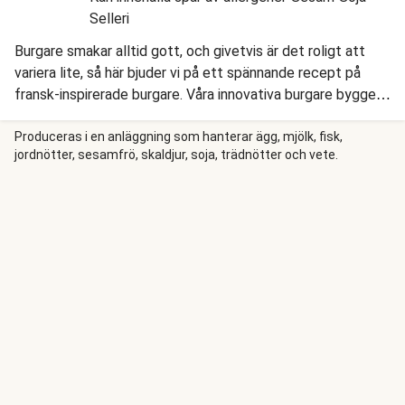
Selleri
Burgare smakar alltid gott, och givetvis är det roligt att
variera lite, så här bjuder vi på ett spännande recept på
fransk-inspirerade burgare. Våra innovativa burgare bygger
vi med sprödstekta nötfärsbiffar, krämig bearnaisesås,
picklad rödlök och färsk spenat. Vi serverar våra
Produceras i en anläggning som hanterar ägg, mjölk, fisk,
jordnötter, sesamfrö, skaldjur, soja, trädnötter och vete.
fantastiska burgare med hemmagjorda pommes och en
krispig päronsallad.