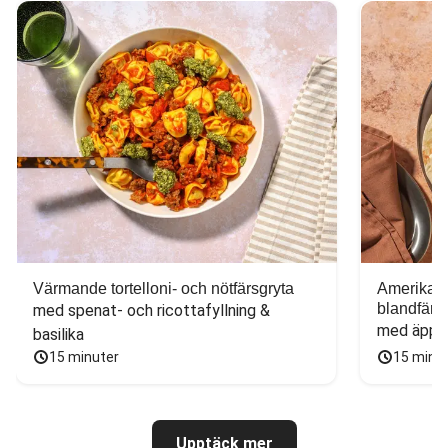
Värmande tortelloni- och nötfärsgryta
Amerikans
blandfärs
med spenat- och ricottafyllning & 
med äppel
basilika
15 minuter
15 minu
Upptäck mer