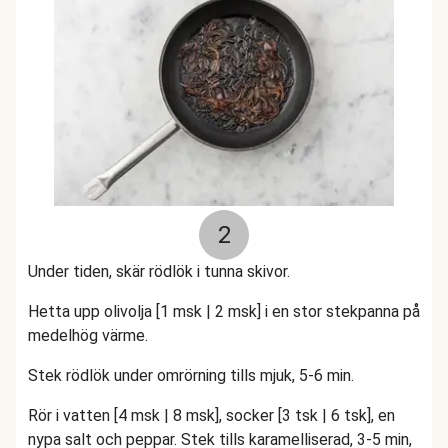
2
Under tiden, skär rödlök i tunna skivor.
Hetta upp olivolja [1 msk | 2 msk] i en stor stekpanna på
medelhög värme.
Stek rödlök under omrörning tills mjuk, 5-6 min.
Rör i vatten [4 msk | 8 msk], socker [3 tsk | 6 tsk], en
nypa salt och peppar. Stek tills karamelliserad, 3-5 min,