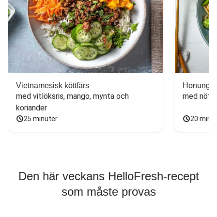
Vietnamesisk köttfärs
Honungs- 
med vitlöksris, mango, mynta och 
med nötfä
koriander
25 minuter
20 minu
Den här veckans HelloFresh-recept
som måste provas