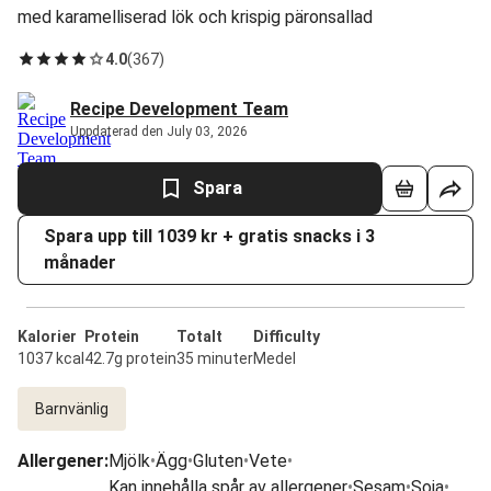
med karamelliserad lök och krispig päronsallad
4.0
(
367
)
Recipe Development Team
Uppdaterad den July 03, 2026
Spara
Spara upp till 1039 kr + gratis snacks i 3
månader
Kalorier
Protein
Totalt
Difficulty
1037 kcal
42.7g protein
35 minuter
Medel
Barnvänlig
Allergener
:
Mjölk
•
Ägg
•
Gluten
•
Vete
•
Kan innehålla spår av allergener
•
Sesam
•
Soja
•