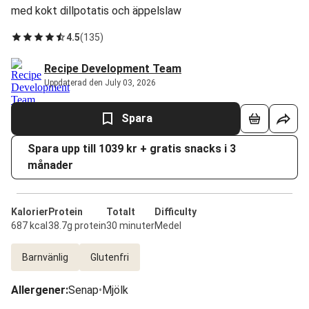
med kokt dillpotatis och äppelslaw
4.5
(
135
)
Recipe Development Team
Uppdaterad den July 03, 2026
Spara
Spara upp till 1039 kr + gratis snacks i 3
månader
Kalorier
Protein
Totalt
Difficulty
687 kcal
38.7g protein
30 minuter
Medel
Barnvänlig
Glutenfri
Allergener
:
Senap
•
Mjölk