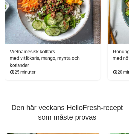
Vietnamesisk köttfärs
Honungs- 
med vitlöksris, mango, mynta och 
med nötfä
koriander
25 minuter
20 minu
Den här veckans HelloFresh-recept
som måste provas