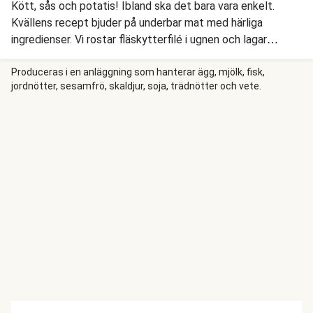
Kött, sås och potatis! Ibland ska det bara vara enkelt.
Kvällens recept bjuder på underbar mat med härliga
ingredienser. Vi rostar fläskytterfilé i ugnen och lagar
vackert grön dillpotatis som tillbehör. Vi svänger också
ihop en ljuvligt krämig senapssås med honung och vitlök att
Produceras i en anläggning som hanterar ägg, mjölk, fisk,
jordnötter, sesamfrö, skaldjur, soja, trädnötter och vete.
skeda över köttet och potatisen. Krispig äppelslaw bli ett
fräsch, grönt inslag.