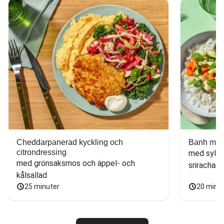
Cheddarpanerad kyckling och
Banh mi-i
citrondressing
med sylta
med grönsaksmos och äppel- och 
sriracham
kålsallad
25 minuter
20 minu