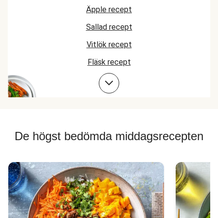
Äpple recept
Sallad recept
Vitlök recept
Fläsk recept
Kycklingrecept
De högst bedömda middagsrecepten