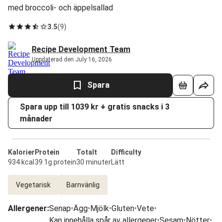
med broccoli- och äppelsallad
3.5
(
9
)
Recipe Development Team
Uppdaterad den July 16, 2026
Spara
Spara upp till 1039 kr + gratis snacks i 3
månader
Kalorier
Protein
Totalt
Difficulty
934 kcal
39.1g protein
30 minuter
Lätt
Vegetarisk
Barnvänlig
Allergener
:
Senap
•
Ägg
•
Mjölk
•
Gluten
•
Vete
•
Kan innehålla spår av allergener
•
Sesam
•
Nötter
•