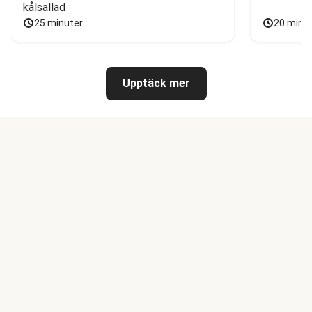
kålsallad
25 minuter
20 minu
Upptäck mer