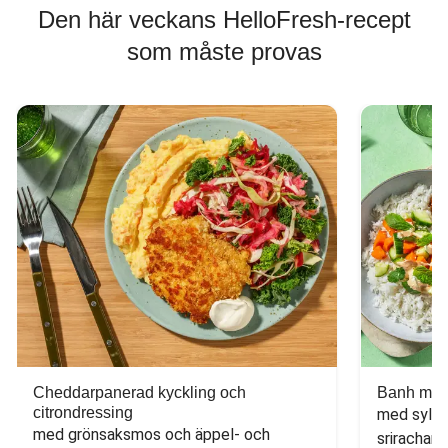
Den här veckans HelloFresh-recept
som måste provas
Cheddarpanerad kyckling och
Banh mi-i
citrondressing
med sylta
med grönsaksmos och äppel- och 
sriracham