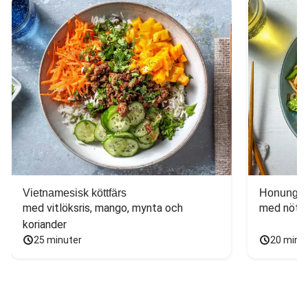
Vietnamesisk köttfärs
Honungs- 
med vitlöksris, mango, mynta och 
med nötfä
koriander
25 minuter
20 minu