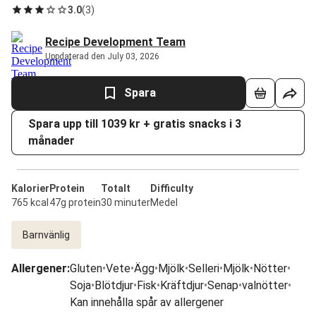
3.0
(
3
)
Recipe Development Team
Uppdaterad den July 03, 2026
Spara
Spara upp till 1039 kr + gratis snacks i 3
månader
Kalorier
Protein
Totalt
Difficulty
765 kcal
47g protein
30 minuter
Medel
Barnvänlig
Allergener
:
Gluten
•
Vete
•
Ägg
•
Mjölk
•
Selleri
•
Mjölk
•
Nötter
•
Soja
•
Blötdjur
•
Fisk
•
Kräftdjur
•
Senap
•
valnötter
•
Kan innehålla spår av allergener