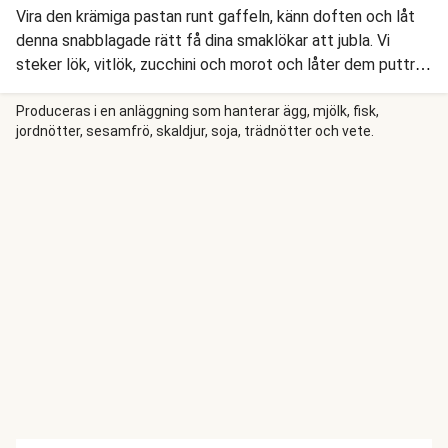
Vira den krämiga pastan runt gaffeln, känn doften och låt
denna snabblagade rätt få dina smaklökar att jubla. Vi
steker lök, vitlök, zucchini och morot och låter dem puttra i
en underbar crème fraiche-sås som vi smaksätter med dill.
Sen steker vi en smakrik köttbit, vänder ner nykokt pasta i
Produceras i en anläggning som hanterar ägg, mjölk, fisk,
jordnötter, sesamfrö, skaldjur, soja, trädnötter och vete.
såsen, och så är det bara att hugga in!