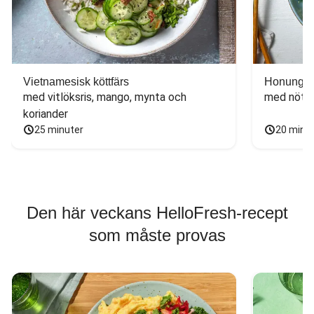
Vietnamesisk köttfärs
Honungs- 
med vitlöksris, mango, mynta och 
med nötfä
koriander
25 minuter
20 minu
Den här veckans HelloFresh-recept
som måste provas