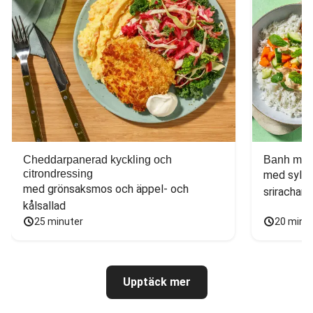
Cheddarpanerad kyckling och
Banh mi-i
citrondressing
med sylta
med grönsaksmos och äppel- och 
sriracham
kålsallad
25 minuter
20 minu
Upptäck mer