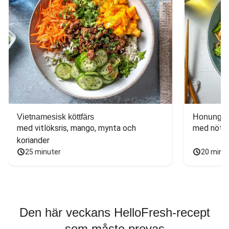
Vietnamesisk köttfärs
Honungs- 
med vitlöksris, mango, mynta och 
med nötfä
koriander
25 minuter
20 minu
Den här veckans HelloFresh-recept
som måste provas