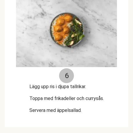
6
Lägg upp ris i djupa tallrikar.
Toppa med frikadeller och
curry
sås.
Servera med äppel
sallad
.