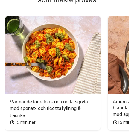
Värmande tortelloni- och nötfärsgryta
Amerikans
blandfärs
med spenat- och ricottafyllning & 
med äppel
basilika
15 minuter
15 minu