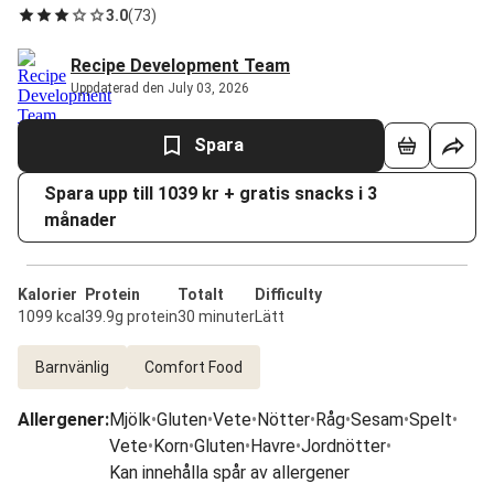
3.0
(
73
)
Recipe Development Team
Uppdaterad den July 03, 2026
Spara
Spara upp till 1039 kr + gratis snacks i 3
månader
Kalorier
Protein
Totalt
Difficulty
1099 kcal
39.9g protein
30 minuter
Lätt
Barnvänlig
Comfort Food
Allergener
:
Mjölk
•
Gluten
•
Vete
•
Nötter
•
Råg
•
Sesam
•
Spelt
•
Vete
•
Korn
•
Gluten
•
Havre
•
Jordnötter
•
Kan innehålla spår av allergener