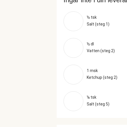
½ tsk
Salt (steg 1)
½ dl
Vatten (steg 2)
1 msk
Ketchup (steg 2)
¼ tsk
Salt (steg 5)