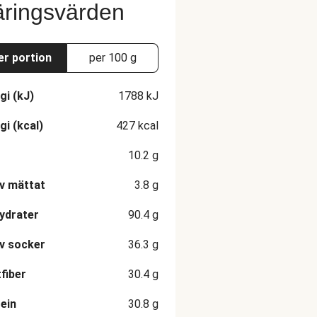
ringsvärden
er portion
per 100 g
gi (kJ)
1788
kJ
gi (kcal)
427
kcal
10.2
g
v mättat
3.8
g
ydrater
90.4
g
v socker
36.3
g
fiber
30.4
g
ein
30.8
g