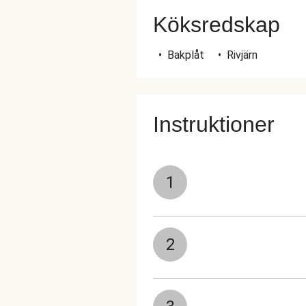
Köksredskap
•
Bakplåt
•
Rivjärn
Instruktioner
1
2