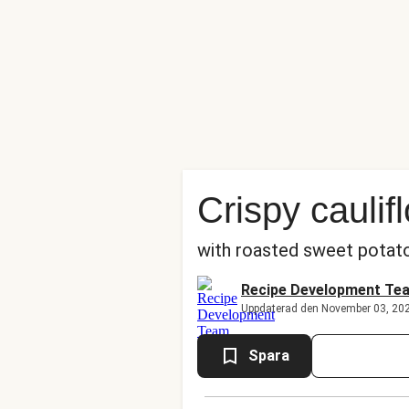
Crispy caulif
with roasted sweet potat
Recipe Development Te
Uppdaterad den November 03, 20
Spara