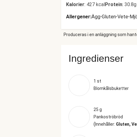
Kalorier
:
427 kcal
Protein
:
30.8g
Allergener
:
Ägg
•
Gluten
•
Vete
•
Mjö
Produceras i en anläggning som hantera
Ingredienser
1 st
Blomkålsbuketter
25 g
Pankoströbröd
(
Innehåller:
Gluten, Ve