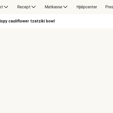
et
Recept
Matkasse
Hjälpcenter
Pres
ispy cauliflower tzatziki bowl