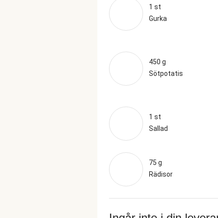
1 st
Gurka
450 g
Sötpotatis
1 st
Sallad
75 g
Rädisor
Ingår inte i din lever