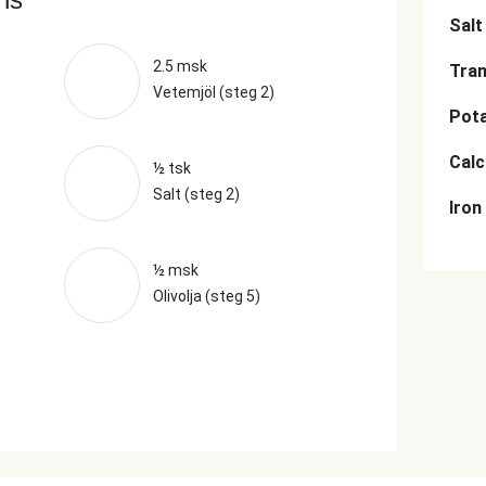
Salt
2.5 msk
Tran
Vetemjöl (steg 2)
Pot
Cal
½ tsk
Salt (steg 2)
Iron
½ msk
Olivolja (steg 5)