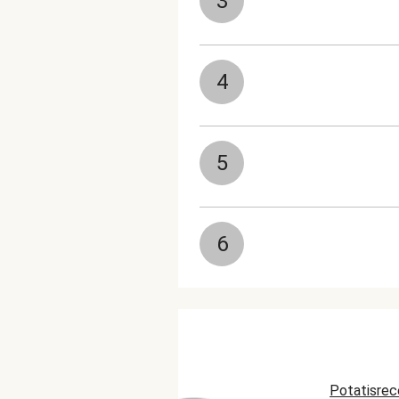
3
4
5
6
Potatisrec