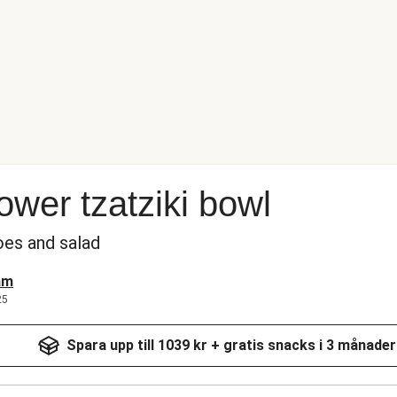
lower tzatziki bowl
oes and salad
am
25
Spara upp till 1039 kr + gratis snacks i 3 månader