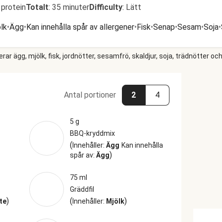
 protein
Totalt
:
35 minuter
Difficulty
:
Lätt
lk
•
Ägg
•
Kan innehålla spår av allergener
•
Fisk
•
Senap
•
Sesam
•
Soja
•
r ägg, mjölk, fisk, jordnötter, sesamfrö, skaldjur, soja, trädnötter och
Antal portioner
2
4
5 g
BBQ-kryddmix
(
Innehåller:
Ägg
Kan innehålla
)
spår av:
Ägg
75 ml
Gräddfil
)
(
)
te
Innehåller:
Mjölk