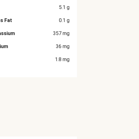
5.1
g
s Fat
0.1
g
assium
357
mg
cium
36
mg
1.8
mg