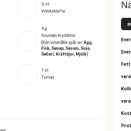
Nä
½ st
Vitlöksklyfta
p
4 g
Souvlaki-kryddmix
Ener
(
Kan innehålla spår av:
Ägg,
Fisk, Senap, Sesam, Soja,
Ener
)
Selleri, Kräftdjur, Mjölk
Fett
1 st
vara
Tomat
Kolh
vara
Kost
Prot
ans