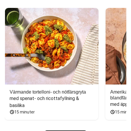
Värmande tortelloni- och nötfärsgryta
Amerikans
blandfärs
med spenat- och ricottafyllning & 
med äppel
basilika
15 minuter
15 minu