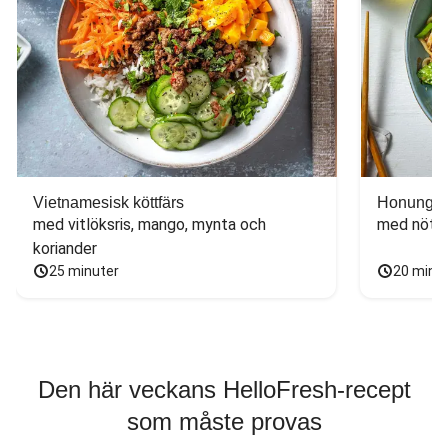
Vietnamesisk köttfärs
Honungs- 
med vitlöksris, mango, mynta och 
med nötfä
koriander
25 minuter
20 minu
Den här veckans HelloFresh-recept
som måste provas