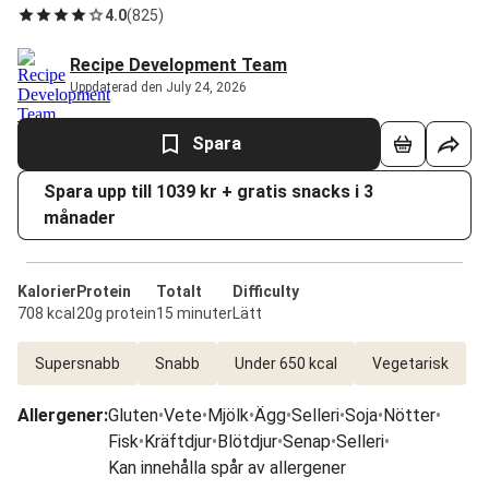
4.0
(
825
)
Recipe Development Team
Uppdaterad den July 24, 2026
Spara
Spara upp till 1039 kr + gratis snacks i 3
månader
Kalorier
Protein
Totalt
Difficulty
708 kcal
20g protein
15 minuter
Lätt
Supersnabb
Snabb
Under 650 kcal
Vegetarisk
Allergener
:
Gluten
•
Vete
•
Mjölk
•
Ägg
•
Selleri
•
Soja
•
Nötter
•
Fisk
•
Kräftdjur
•
Blötdjur
•
Senap
•
Selleri
•
Kan innehålla spår av allergener