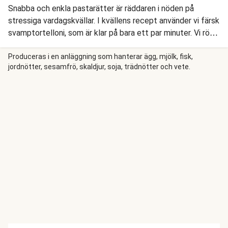
Snabba och enkla pastarätter är räddaren i nöden på
stressiga vardagskvällar. I kvällens recept använder vi färsk
svamptortelloni, som är klar på bara ett par minuter. Vi rör
ner pastan i en krämig tomatsås med lök, vitlök,
körsbärstomater, spenat och härliga örtkryddor och toppar
Produceras i en anläggning som hanterar ägg, mjölk, fisk,
jordnötter, sesamfrö, skaldjur, soja, trädnötter och vete.
med färsk oregano. Middag på en kvart!