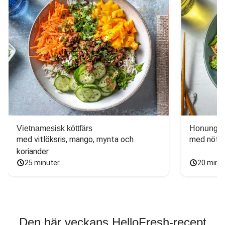
Vietnamesisk köttfärs
Honungs- 
med vitlöksris, mango, mynta och 
med nötfä
koriander
25 minuter
20 minu
Den här veckans HelloFresh-recept