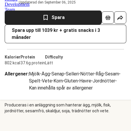
Uppdaterad den September 06, 2025
Spara
Spara upp till 1039 kr + gratis snacks i 3
månader
Kalorier
Protein
Difficulty
802 kcal
37.6g protein
Lätt
Allergener
:
Mjölk
•
Ägg
•
Senap
•
Selleri
•
Nötter
•
Råg
•
Sesam
•
Spelt
•
Vete
•
Korn
•
Gluten
•
Havre
•
Jordnötter
•
Kan innehålla spår av allergener
Produceras i en anläggning som hanterar ägg, mjölk, fisk,
jordnötter, sesamfrö, skaldjur, soja, trädnötter och vete.