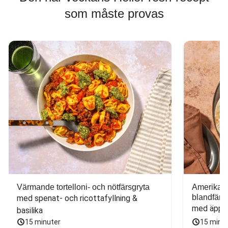
som måste provas
Värmande tortelloni- och nötfärsgryta
Amerikans
blandfärs
med spenat- och ricottafyllning & 
med äppel
basilika
15 minuter
15 minu