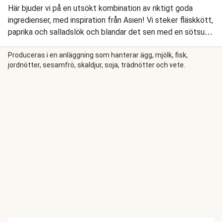
Här bjuder vi på en utsökt kombination av riktigt goda
ingredienser, med inspiration från Asien! Vi steker fläskkött,
paprika och salladslök och blandar det sen med en sötsur
sås med honung, ingefära, ketchup och vitvinsvinäger. Vi
serverar vårt sötsura fläsk med sesamris.
Produceras i en anläggning som hanterar ägg, mjölk, fisk,
jordnötter, sesamfrö, skaldjur, soja, trädnötter och vete.