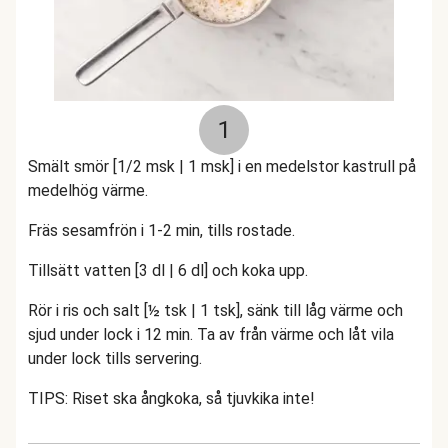
1
Smält smör [1/2 msk | 1 msk] i en medelstor kastrull på
medelhög värme.
Fräs sesamfrön i 1-2 min, tills rostade.
Tillsätt vatten [3 dl | 6 dl] och koka upp.
Rör i ris och salt [½ tsk | 1 tsk], sänk till låg värme och
sjud under lock i 12 min. Ta av från värme och låt vila
under lock tills servering.
TIPS: Riset ska ångkoka, så tjuvkika inte!