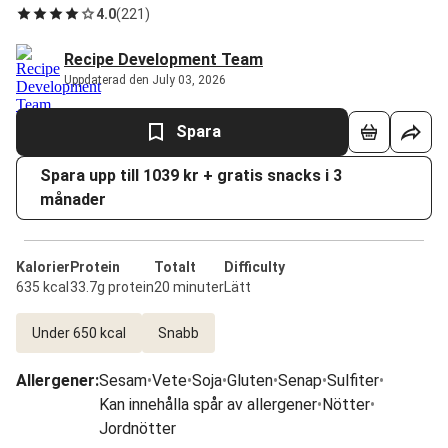
4.0
(
221
)
Recipe Development Team
Uppdaterad den July 03, 2026
Spara
Spara upp till 1039 kr + gratis snacks i 3
månader
Kalorier
Protein
Totalt
Difficulty
635 kcal
33.7g protein
20 minuter
Lätt
Under 650 kcal
Snabb
Allergener
:
Sesam
•
Vete
•
Soja
•
Gluten
•
Senap
•
Sulfiter
•
Kan innehålla spår av allergener
•
Nötter
•
Jordnötter