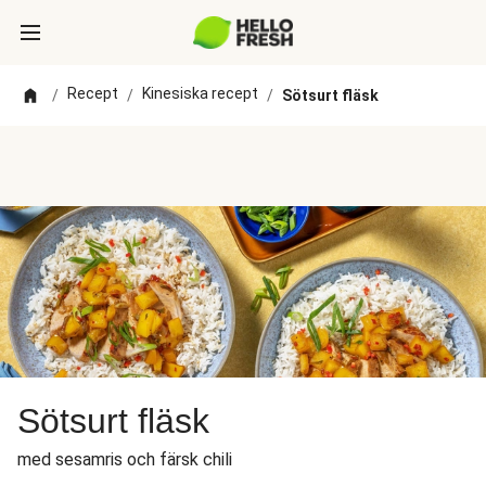
Recept
Kinesiska recept
/
/
/
Sötsurt fläsk
Sötsurt fläsk
med sesamris och färsk chili