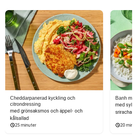
Cheddarpanerad kyckling och
Banh mi-i
citrondressing
med sylta
med grönsaksmos och äppel- och 
sriracham
kålsallad
25 minuter
20 minu