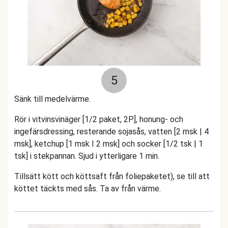
5
Sänk till medelvärme.
Rör i vitvinsvinäger [1/2 paket, 2P], honung- och
ingefärsdressing, resterande sojasås, vatten [2 msk | 4
msk], ketchup [1 msk I 2 msk] och socker [1/2 tsk | 1
tsk] i stekpannan. Sjud i ytterligare 1 min.
Tillsätt kött och köttsaft från foliepaketet), se till att
köttet täckts med sås. Ta av från värme.