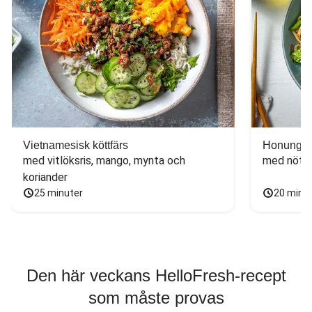
Vietnamesisk köttfärs
Honungs- 
med vitlöksris, mango, mynta och 
med nötfä
koriander
25 minuter
20 minu
Den här veckans HelloFresh-recept
som måste provas