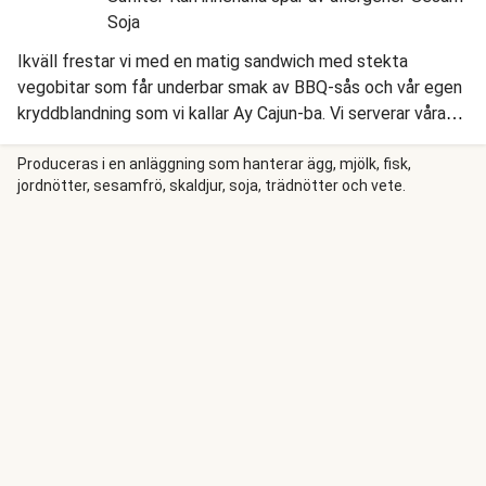
Soja
Ikväll frestar vi med en matig sandwich med stekta
vegobitar som får underbar smak av BBQ-sås och vår egen
kryddblandning som vi kallar Ay Cajun-ba. Vi serverar våra
sandwich med rostad potatis, och krispig coleslaw med
aioli, kål och äpple.
Produceras i en anläggning som hanterar ägg, mjölk, fisk,
jordnötter, sesamfrö, skaldjur, soja, trädnötter och vete.