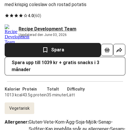
med krispig coleslaw och rostad potatis
4.0
(
60
)
Recipe Development Team
Uppdaterad den June 03, 2026
Spara
Spara upp till 1039 kr + gratis snacks i 3
månader
Kalorier
Protein
Totalt
Difficulty
1013 kcal
43.5g protein
35 minuter
Lätt
Vegetarisk
Allergener
:
Gluten
•
Vete
•
Korn
•
Ägg
•
Soja
•
Mjölk
•
Senap
•
Sulfiter
•
Kan innehålla spår av allergener
•
Sesam
•