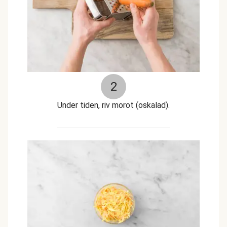
2
Under tiden, riv morot (oskalad).