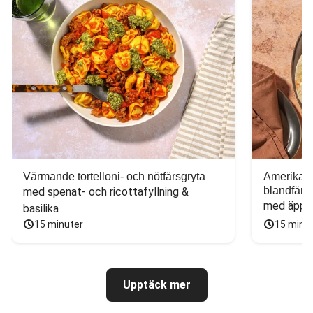
Värmande tortelloni- och nötfärsgryta
Amerikans
blandfärs
med spenat- och ricottafyllning & 
med äppel
basilika
15 minuter
15 minu
Upptäck mer