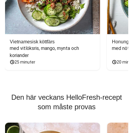
Vietnamesisk köttfärs
Honungs- 
med vitlöksris, mango, mynta och 
med nötfä
koriander
25 minuter
20 minu
Den här veckans HelloFresh-recept
som måste provas