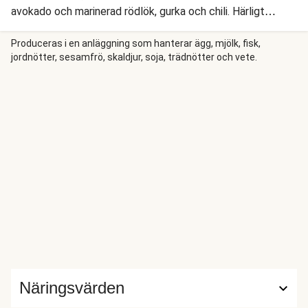
avokado och marinerad rödlök, gurka och chili. Härligt
tillbehör är krämigt limeris, gräddfil och krispiga
tortillachips.
Produceras i en anläggning som hanterar ägg, mjölk, fisk,
jordnötter, sesamfrö, skaldjur, soja, trädnötter och vete.
Näringsvärden