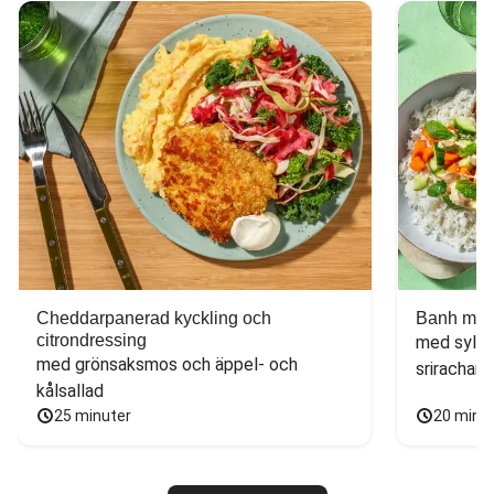
Cheddarpanerad kyckling och
Banh mi-i
citrondressing
med sylta
med grönsaksmos och äppel- och 
sriracham
kålsallad
25 minuter
20 minu