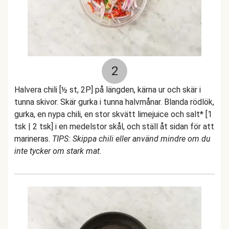
2
Halvera chili [½ st, 2P] på längden, kärna ur och skär i
tunna skivor. Skär gurka i tunna halvmånar. Blanda rödlök,
gurka, en nypa chili, en stor skvätt limejuice och salt* [1
tsk | 2 tsk] i en medelstor skål, och ställ åt sidan för att
marineras.
TIPS: Skippa chili eller använd mindre om du
inte tycker om stark mat.