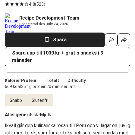
4.0
(
523
)
Recipe Development Team
Uppdaterad den July 24, 2026
Spara
Spara upp till 1039 kr + gratis snacks i 3
månader
Kalorier
Protein
Totalt
Difficulty
669 kcal
35.1g protein
20 minuter
Lätt
Snabb
Glutenfri
Allergener
:
Fisk
•
Mjölk
Ikväll går den kulinariska resan till Peru och vi lagar en ljuvlig
rätt med torsk, som först steks och som sen blandas med