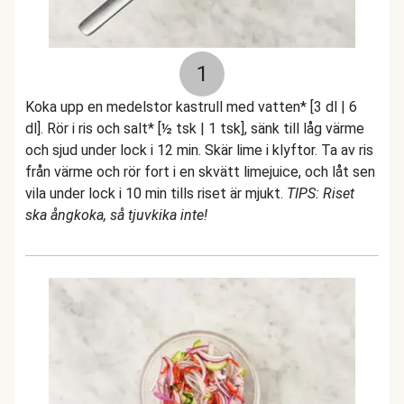
1
Koka upp en medelstor kastrull med vatten* [3 dl | 6
dl]. Rör i ris och salt* [½ tsk | 1 tsk], sänk till låg värme
och sjud under lock i 12 min. Skär lime i klyftor. Ta av ris
från värme och rör fort i en skvätt limejuice, och låt sen
vila under lock i 10 min tills riset är mjukt.
TIPS: Riset
ska ångkoka, så tjuvkika inte!