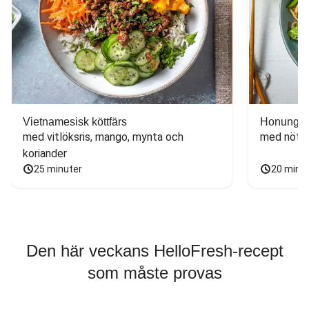
Vietnamesisk köttfärs
Honungs- 
med vitlöksris, mango, mynta och 
med nötfä
koriander
25 minuter
20 minu
Den här veckans HelloFresh-recept
som måste provas