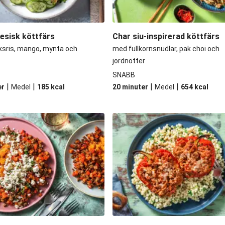
esisk köttfärs
Char siu-inspirerad köttfärs
ksris, mango, mynta och
med fullkornsnudlar, pak choi och
jordnötter
SNABB
|
|
|
|
er
Medel
185
kcal
20 minuter
Medel
654
kcal