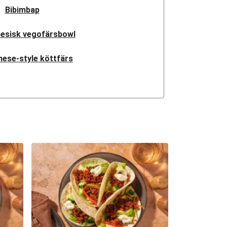
Bibimbap
esisk vegofärsbowl
ese-style köttfärs
ese-style köttfärs
ese-style köttfärs
yllda paprikor
sk-inspirerad köttfärs