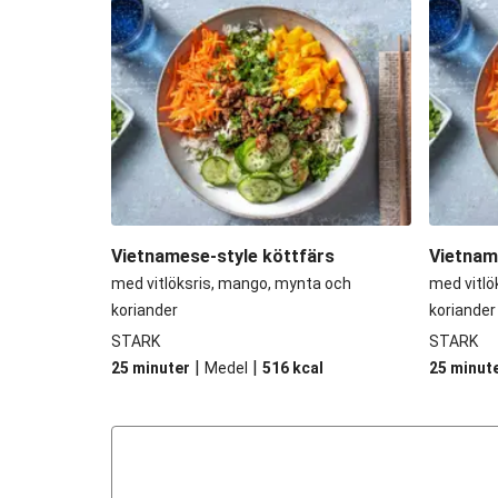
Vietnamese-style köttfärs
Vietnam
med vitlöksris, mango, mynta och
med vitlö
koriander
koriander
STARK
STARK
|
|
25 minuter
Medel
516
kcal
25 minut