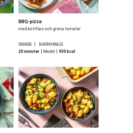
BBQ-pizza
med köttfärs och gröna tomater
|
SNABB
BARNVÄNLIG
|
|
20 minuter
Medel
930
kcal