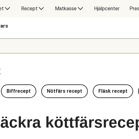
et
Recept
Matkasse
Hjälpcenter
Pres
fars
t
Biffrecept
Nötfärs recept
Fläsk recept
läckra köttfärsrece