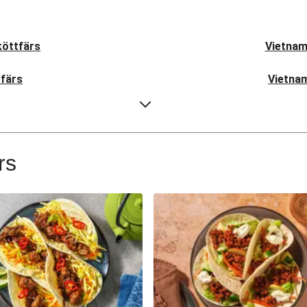
köttfärs
Vietnam
tfärs
Vietnam
tfärs
Vietnam
tfärs
Vietnam
rs
tfärs
F
Vietnamesi