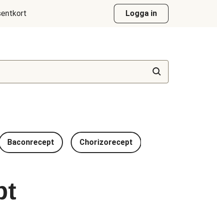
entkort
Logga in
Baconrecept
Chorizorecept
Lammrecept
pt