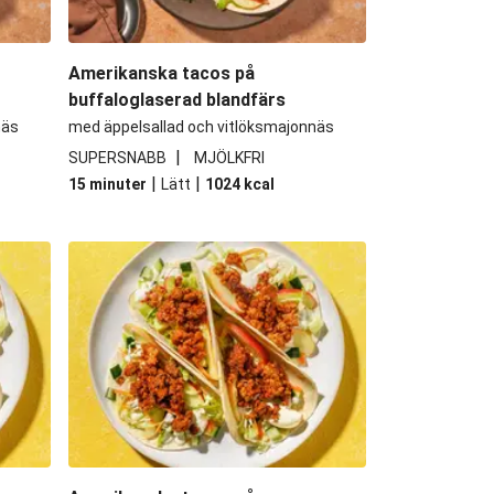
Amerikanska tacos på
buffaloglaserad blandfärs
näs
med äppelsallad och vitlöksmajonnäs
|
SUPERSNABB
MJÖLKFRI
|
|
15 minuter
Lätt
1024
kcal