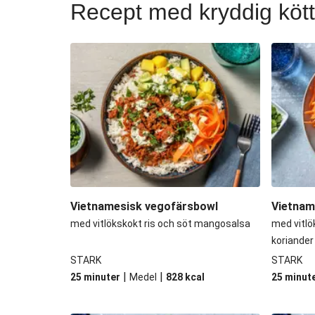
Recept med kryddig kött
Char siu-inspirerad kö
Char siu-inspirerad bla
Fyllda paprikor
Vietnamesisk vegofär
Vietnamese-style köt
Bibimbap
Vietnamesisk vegofärsbowl
Vietnam
med vitlökskokt ris och söt mangosalsa
med vitlö
koriander
STARK
STARK
|
|
25 minuter
Medel
828
kcal
25 minut