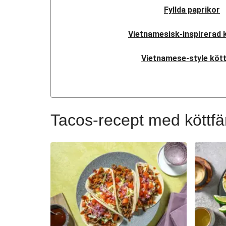
Fyllda paprikor
Vietnamesisk-inspirerad 
Vietnamese-style köt
Vietnamese-style köt
Vietnamese-style köt
Tacos-recept med köttfä
Vietnamese-style köt
Bibimbap