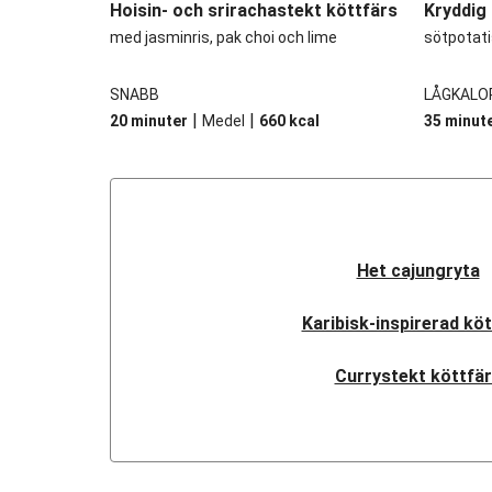
Hoisin- och srirachastekt köttfärs
Kryddig
med jasminris, pak choi och lime
sötpotati
SNABB
LÅGKALO
|
|
20 minuter
Medel
660
kcal
35 minut
Het cajungryta
Karibisk-inspirerad kö
Currystekt köttfä
Vietnamese-style köt
Vietnamese-style köt