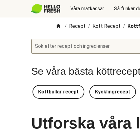
Våra matkassar
Så funkar d
Recept
Kott Recept
Kott
/
/
/
Sök efter recept och ingredienser
Se våra bästa köttrecep
Köttbullar recept
Kycklingrecept
Utforska våra 