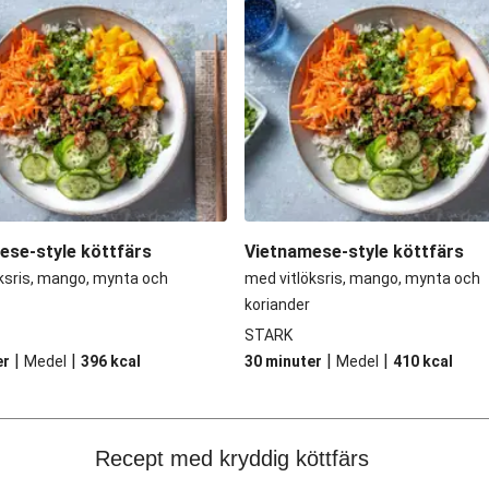
ese-style köttfärs
Vietnamese-style köttfärs
ksris, mango, mynta och
med vitlöksris, mango, mynta och
koriander
STARK
|
|
|
|
er
Medel
396
kcal
30 minuter
Medel
410
kcal
Recept med kryddig köttfärs