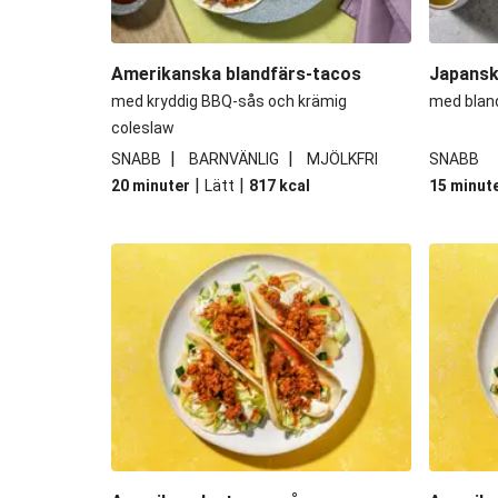
Amerikanska blandfärs-tacos
Japansk
med kryddig BBQ-sås och krämig
med bland
coleslaw
|
|
SNABB
BARNVÄNLIG
MJÖLKFRI
SNABB
|
|
20 minuter
Lätt
817
kcal
15 minut