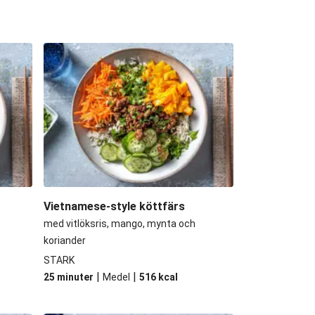
ese-style köttfärs
Bibimbap
ese-style köttfärs
ese-style köttfärs
Bibimbap
-inspirerad blandfärs
Vietnamese-style köttfärs
med vitlöksris, mango, mynta och
koriander
STARK
|
|
25 minuter
Medel
516
kcal