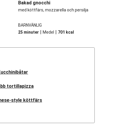
Bakad gnocchi
med köttfärs, mozzarella och persilja
BARNVÄNLIG
|
|
25 minuter
Medel
701
kcal
ucchinibåtar
bb tortillapizza
ese-style köttfärs
namesisk nötfärs
ese-style köttfärs