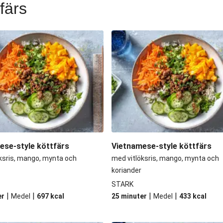
färs
ttfärs
Vietnam
ndfärs
Vietnam
sbowl
Vietnam
tfärs
Char siu
ese-style köttfärs
Vietnamese-style köttfärs
ksris, mango, mynta och
med vitlöksris, mango, mynta och
koriander
STARK
|
|
|
|
er
Medel
697
kcal
25 minuter
Medel
433
kcal