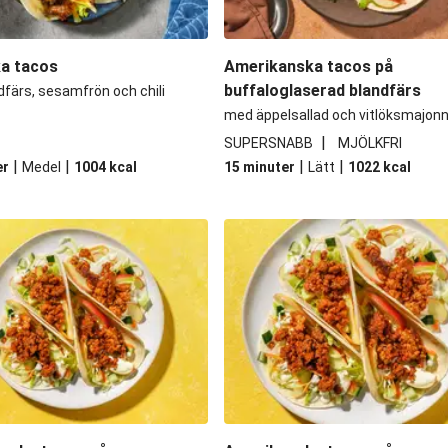
a tacos
Amerikanska tacos på
buffaloglaserad blandfärs
färs, sesamfrön och chili
med äppelsallad och vitlöksmajon
|
SUPERSNABB
MJÖLKFRI
|
|
|
|
er
Medel
1004
kcal
15 minuter
Lätt
1022
kcal