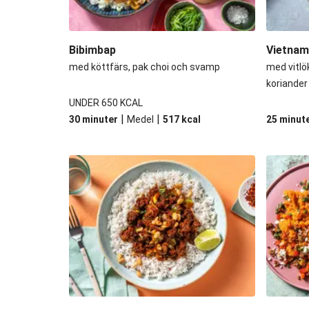
Bibimbap
Vietnam
med köttfärs, pak choi och svamp
med vitlö
koriander
UNDER 650 KCAL
|
|
30 minuter
Medel
517
kcal
25 minut