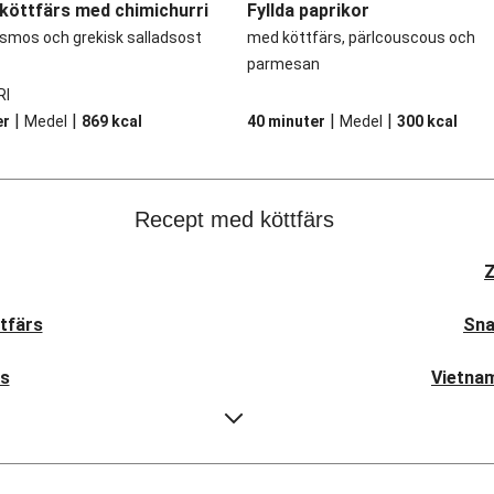
 köttfärs med chimichurri
Fyllda paprikor
smos och grekisk salladsost
med köttfärs, pärlcouscous och
parmesan
RI
|
|
|
|
er
Medel
869
kcal
40 minuter
Medel
300
kcal
Recept med köttfärs
Z
ttfärs
Sna
rs
Vietnam
tfärs
Viet
tfärs
Vietnam