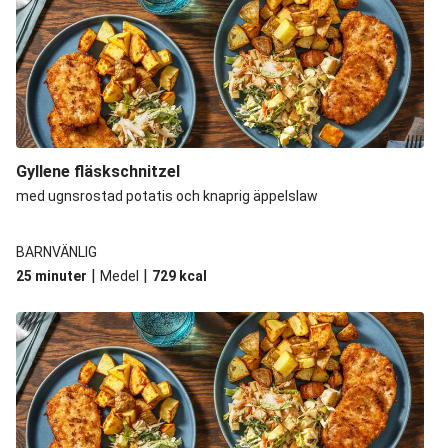
Gyllene fläskschnitzel
med ugnsrostad potatis och knaprig äppelslaw
BARNVÄNLIG
|
|
25 minuter
Medel
729
kcal