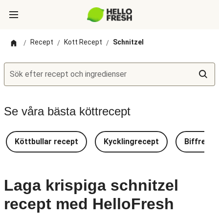
Recept
Kott Recept
Schnitzel
/
/
/
Sök efter recept och ingredienser
Se våra bästa köttrecept
Köttbullar recept
Kycklingrecept
Biffrecep
Laga krispiga schnitzel
recept med HelloFresh