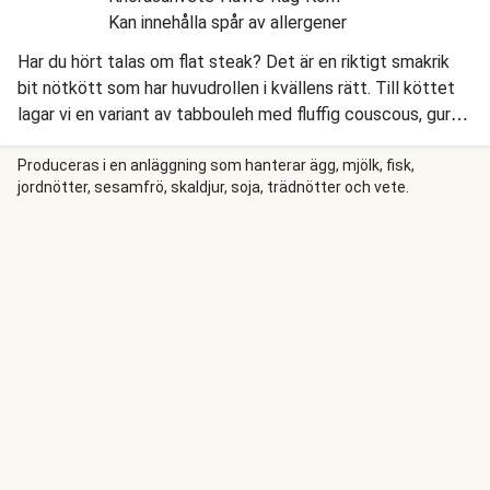
Kan innehålla spår av allergener
Har du hört talas om flat steak? Det är en riktigt smakrik
bit nötkött som har huvudrollen i kvällens rätt. Till köttet
lagar vi en variant av tabbouleh med fluffig couscous, gurka,
avokado och granatäpple. Till sist toppar vi med mynta och
serverar middagen med en klick vitlöksyoghurt. Dags att
Produceras i en anläggning som hanterar ägg, mjölk, fisk,
jordnötter, sesamfrö, skaldjur, soja, trädnötter och vete.
hugga in!