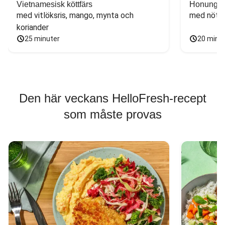
Vietnamesisk köttfärs
Honungs- 
med vitlöksris, mango, mynta och 
med nötfä
koriander
25 minuter
20 minu
Den här veckans HelloFresh-recept
som måste provas