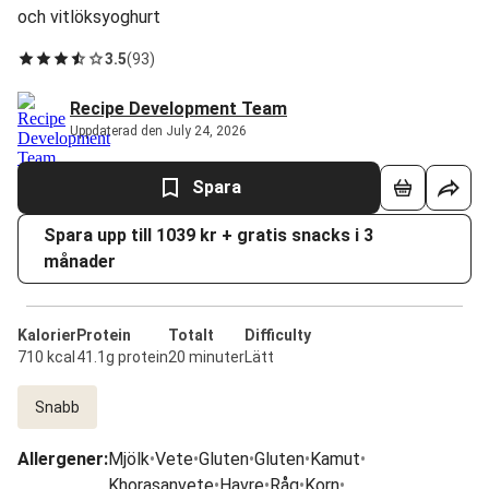
och vitlöksyoghurt
3.5
(
93
)
Recipe Development Team
Uppdaterad den July 24, 2026
Spara
Spara upp till 1039 kr + gratis snacks i 3
månader
Kalorier
Protein
Totalt
Difficulty
710 kcal
41.1g protein
20 minuter
Lätt
Snabb
Allergener
:
Mjölk
•
Vete
•
Gluten
•
Gluten
•
Kamut
•
Khorasanvete
•
Havre
•
Råg
•
Korn
•