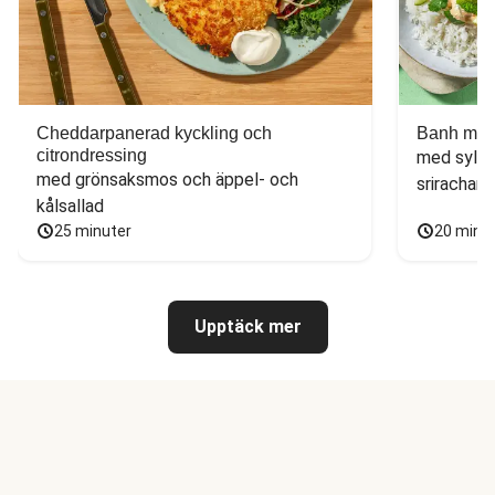
Cheddarpanerad kyckling och
Banh mi-i
citrondressing
med sylta
med grönsaksmos och äppel- och 
sriracham
kålsallad
25 minuter
20 minu
Upptäck mer