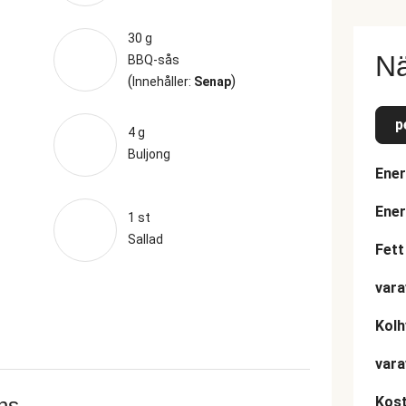
30 g
Nä
BBQ-sås
(
)
Innehåller:
Senap
p
4 g
Buljong
Ener
Ener
1 st
Sallad
Fett
vara
Kolh
vara
ans
Kost