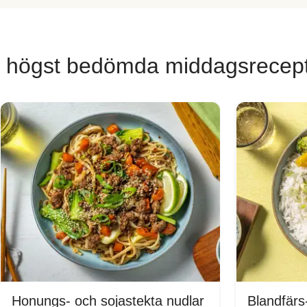
 högst bedömda middagsrecep
Honungs- och sojastekta nudlar
Blandfärs-