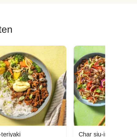
ten
teriyaki
Char siu-inspirerad kö