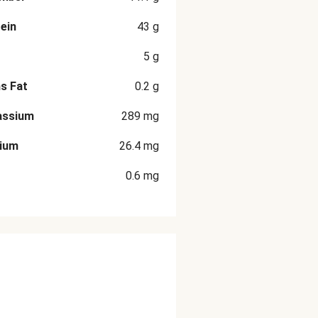
ein
43
g
5
g
s Fat
0.2
g
assium
289
mg
cium
26.4
mg
0.6
mg