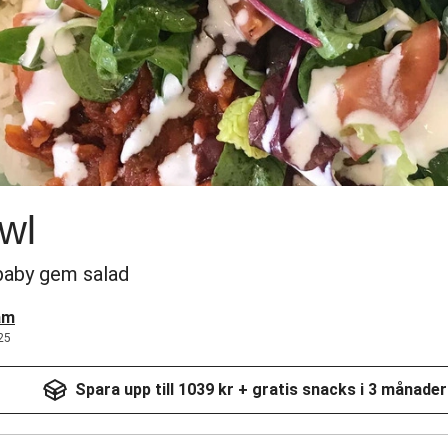
owl
 baby gem salad
am
25
Spara upp till 1039 kr + gratis snacks i 3 månader