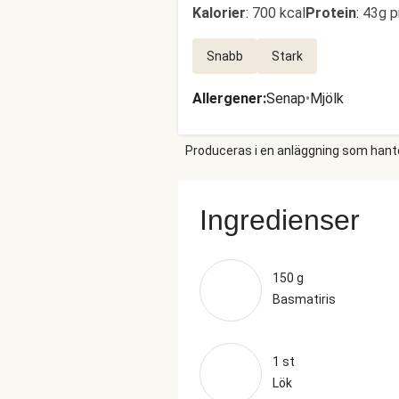
Kalorier
:
700 kcal
Protein
:
43g p
Snabb
Stark
Allergener
:
Senap
•
Mjölk
Produceras i en anläggning som hantera
Ingredienser
150 g
Basmatiris
1 st
Lök