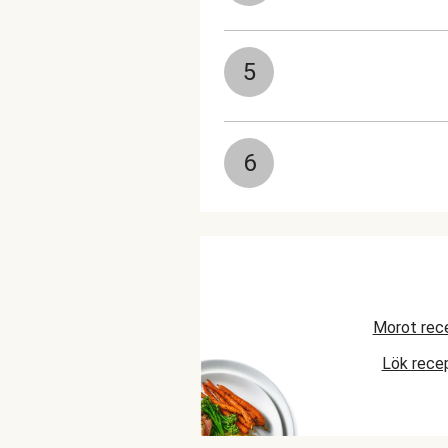
5
6
Morot rec
Lök rece