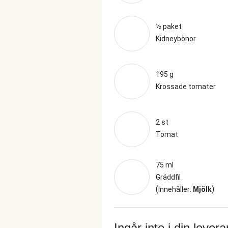
½ paket
Kidneybönor
195 g
Krossade tomater
2 st
Tomat
75 ml
Gräddfil
(
)
Innehåller:
Mjölk
Ingår inte i din lever