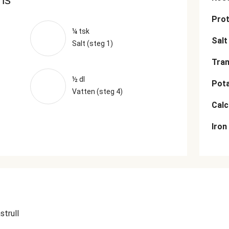
Prot
¼ tsk
Salt
Salt (steg 1)
Tran
½ dl
Pot
Vatten (steg 4)
Cal
Iron
strull