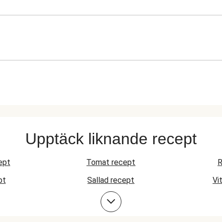
Upptäck liknande recept
ept
Tomat recept
R
pt
Sallad recept
Vi
Nötfärs recept
Biffrecept