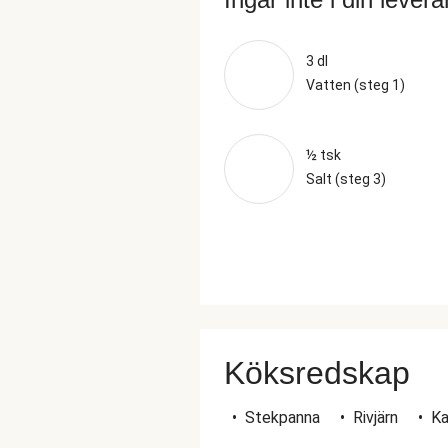
3 dl
Vatten (steg 1)
½ tsk
Salt (steg 3)
Köksredskap
•
Stekpanna
•
Rivjärn
•
Ka