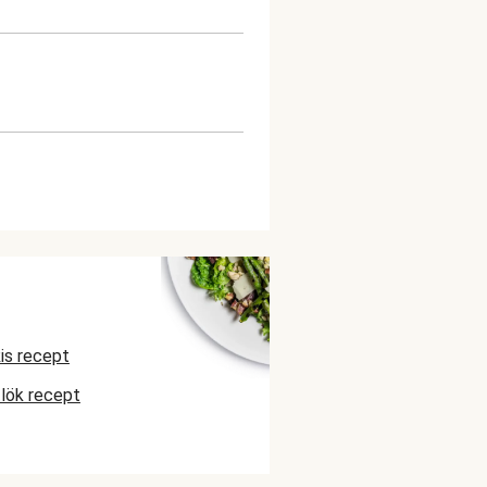
is recept
tlök recept