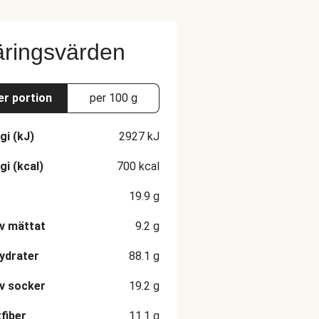
ringsvärden
er portion
per 100 g
gi (kJ)
2927
kJ
gi (kcal)
700
kcal
19.9
g
v mättat
9.2
g
ydrater
88.1
g
v socker
19.2
g
fiber
11.1
g