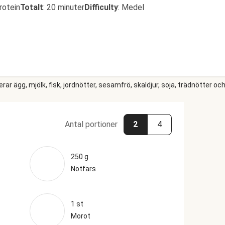
rotein
Totalt
:
20 minuter
Difficulty
:
Medel
r ägg, mjölk, fisk, jordnötter, sesamfrö, skaldjur, soja, trädnötter och
Antal portioner
2
4
250 g
Nötfärs
1 st
Morot