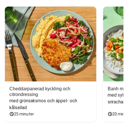
Cheddarpanerad kyckling och
Banh mi-i
citrondressing
med sylta
med grönsaksmos och äppel- och 
sriracham
kålsallad
25 minuter
20 minu