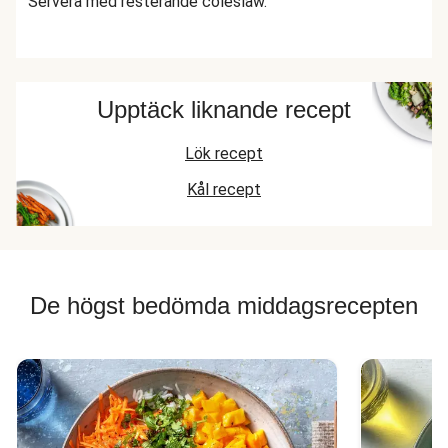
Servera med resterande coleslaw.
Upptäck liknande recept
Lök recept
Kål recept
De högst bedömda middagsrecepten