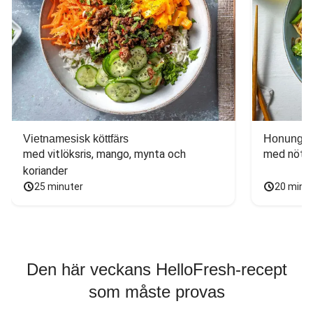
Vietnamesisk köttfärs
Honungs- 
med vitlöksris, mango, mynta och 
med nötfä
koriander
25 minuter
20 minu
Den här veckans HelloFresh-recept
som måste provas