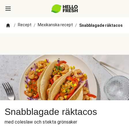
Recept
Mexikanska recept
/
/
/
Snabblagade räktacos
Snabblagade räktacos
med coleslaw och stekta grönsaker