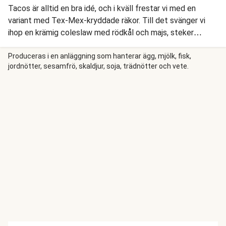
Tacos är alltid en bra idé, och i kväll frestar vi med en
variant med Tex-Mex-kryddade räkor. Till det svänger vi
ihop en krämig coleslaw med rödkål och majs, steker
paprika och lök, serverar en sötsyrlig aprikoschutney och så
toppar vi hela härligheten med färsk persilja.
Produceras i en anläggning som hanterar ägg, mjölk, fisk,
jordnötter, sesamfrö, skaldjur, soja, trädnötter och vete.