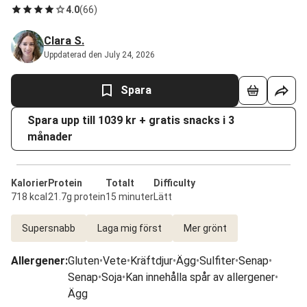
4.0
(
66
)
Clara S.
Uppdaterad den July 24, 2026
Spara
Spara upp till 1039 kr + gratis snacks i 3
månader
Kalorier
Protein
Totalt
Difficulty
718 kcal
21.7g protein
15 minuter
Lätt
Supersnabb
Laga mig först
Mer grönt
Allergener
:
Gluten
•
Vete
•
Kräftdjur
•
Ägg
•
Sulfiter
•
Senap
•
Senap
•
Soja
•
Kan innehålla spår av allergener
•
Ägg