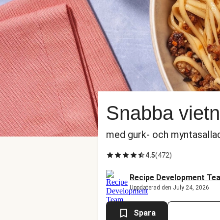
Snabba vietn
med gurk- och myntasalla
4.5
(
472
)
Recipe Development Te
Uppdaterad den July 24, 2026
Spara