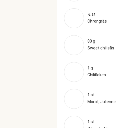
½ st
Citrongräs
80 g
Sweet chilisås
1 g
Chiliflakes
1 st
Morot, Julienne
1 st