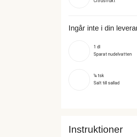
Citrusfrukt
Ingår inte i din lever
1 dl
Sparat nudelvatten
¼ tsk
Salt till sallad
Instruktioner