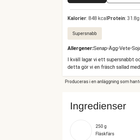
Kalorier
:
848 kcal
Protein
:
31.8g
Supersnabb
Allergener
:
Senap
•
Ägg
•
Vete
•
Soj
I kväll lagar vi ett supersnabbt 
detta gör vi en fräsch sallad med
Produceras i en anläggning som hantera
Ingredienser
250 g
Fläskfärs