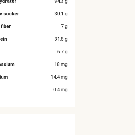
ydrater
94.3
g
v socker
30.1
g
fiber
7
g
ein
31.8
g
6.7
g
assium
18
mg
cium
14.4
mg
0.4
mg