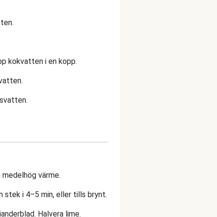
ten.
upp kokvatten i en kopp.
 vatten.
vsvatten.
på medelhög värme.
stek i 4–5 min, eller tills brynt.
anderblad. Halvera lime.