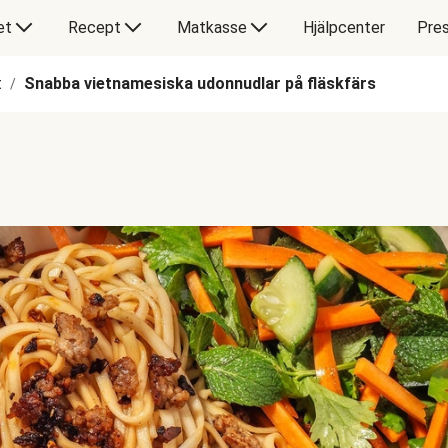
et
Recept
Matkasse
Hjälpcenter
Pres
t
Snabba vietnamesiska udonnudlar på fläskfärs
/