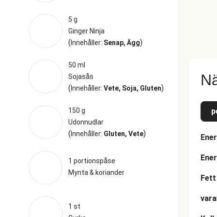
5 g
Ginger Ninja
(
)
Innehåller:
Senap, Ägg
50 ml
Nä
Sojasås
(
)
Innehåller:
Vete, Soja, Gluten
150 g
p
Udonnudlar
(
)
Innehåller:
Gluten, Vete
Ener
Ener
1 portionspåse
Mynta & koriander
Fett
vara
1 st