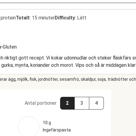
 protein
Totalt
:
15 minuter
Difficulty
:
Lätt
a
•
Gluten
och riktigt gott recept. Vi kokar udonnudlar och steker fläskfärs 
 gurka, mynta, koriander och morot. Vips och så är middagen klar
r ägg, mjölk, fisk, jordnötter, sesamfrö, skaldjur, soja, trädnötter och
Antal portioner
2
3
4
10 g
Ingefärspasta