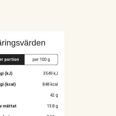
ringsvärden
er portion
per 100 g
gi (kJ)
3549
kJ
gi (kcal)
848
kcal
42
g
v mättat
13.8
g