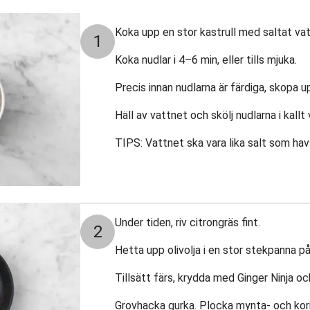
Koka upp en stor kastrull med saltat vat
1
Koka nudlar i 4–6 min, eller tills mjuka.
Precis innan nudlarna är färdiga, skopa 
Häll av vattnet och skölj nudlarna i kallt
TIPS: Vattnet ska vara lika salt som ha
Under tiden, riv citrongräs fint.
2
Hetta upp olivolja i en stor stekpanna 
Tillsätt färs, krydda med Ginger Ninja och 
Grovhacka gurka. Plocka mynta- och kori