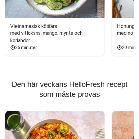
Vietnamesisk köttfärs
Honungs- 
med vitlöksris, mango, mynta och 
med nötfä
koriander
25 minuter
20 minu
Den här veckans HelloFresh-recept
som måste provas