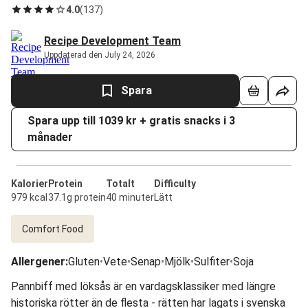
4.0
(
137
)
Recipe Development Team
Uppdaterad den July 24, 2026
Spara
Spara upp till 1039 kr + gratis snacks i 3
månader
Kalorier
Protein
Totalt
Difficulty
979 kcal
37.1g protein
40 minuter
Lätt
Comfort Food
Allergener
:
Gluten
•
Vete
•
Senap
•
Mjölk
•
Sulfiter
•
Soja
Pannbiff med löksås är en vardagsklassiker med längre
historiska rötter än de flesta - rätten har lagats i svenska