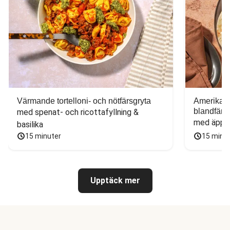
Värmande tortelloni- och nötfärsgryta
Amerikans
blandfärs
med spenat- och ricottafyllning & 
med äppel
basilika
15 minuter
15 minu
Upptäck mer