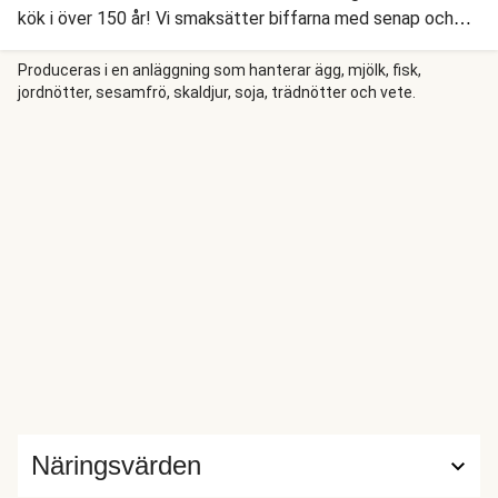
kök i över 150 år! Vi smaksätter biffarna med senap och
steker dem lagom hårt i stekpannan, och så lagar vi en
krämig löksås. Kokt potatis och snabbsyltad gurka därtill?
Produceras i en anläggning som hanterar ägg, mjölk, fisk,
jordnötter, sesamfrö, skaldjur, soja, trädnötter och vete.
Självklart. Smaklig spis!
Näringsvärden