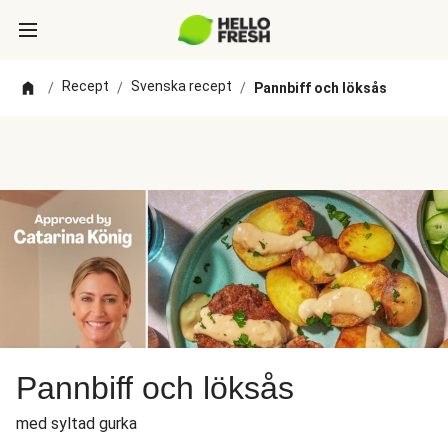
Recept
Svenska recept
/
/
/
Pannbiff och löksås
Pannbiff och löksås
med syltad gurka