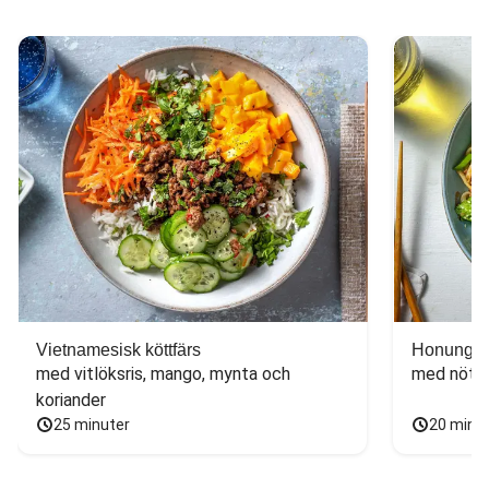
Vietnamesisk köttfärs
Honungs- 
med vitlöksris, mango, mynta och 
med nötfä
koriander
25 minuter
20 minu