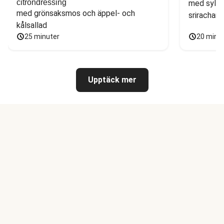
citrondressing
med sylta
med grönsaksmos och äppel- och 
sriracham
kålsallad
25 minuter
20 minu
Upptäck mer