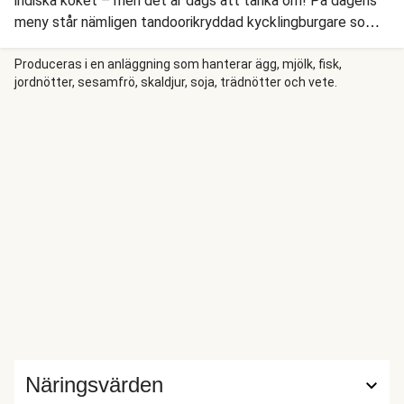
indiska köket – men det är dags att tänka om! På dagens
meny står nämligen tandoorikryddad kycklingburgare som
serveras med grönsaker och aprikosdressing i naanbröd. Vi
hinner också rosta sötpotatispommes som toppas med
Produceras i en anläggning som hanterar ägg, mjölk, fisk,
jordnötter, sesamfrö, skaldjur, soja, trädnötter och vete.
jordnötter och het myntayoghurt.
Näringsvärden