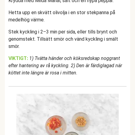
Krydda med Milda Mahal, salt och en nypa peppar.
Hetta upp en skvätt olivolja i en stor stekpanna på
medelhög värme.
Stek kyckling i 2–3 min per sida, eller tills brynt och
genomstekt. Tillsätt smör och vänd kyckling i smält
smör.
VIKTIGT:
1) Tvätta händer och köksredskap noggrant
efter hantering av rå kyckling. 2) Den är färdiglagad när
köttet inte längre är rosa i mitten.