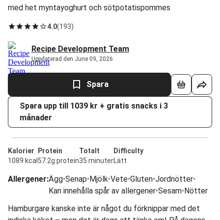
med het myntayoghurt och sötpotatispommes
4.0
(
193
)
Recipe Development Team
Uppdaterad den June 09, 2026
Spara
Spara upp till 1039 kr + gratis snacks i 3
månader
Kalorier
Protein
Totalt
Difficulty
1089 kcal
57.2g protein
35 minuter
Lätt
Allergener
:
Ägg
•
Senap
•
Mjölk
•
Vete
•
Gluten
•
Jordnötter
•
Kan innehålla spår av allergener
•
Sesam
•
Nötter
Hamburgare kanske inte är något du förknippar med det