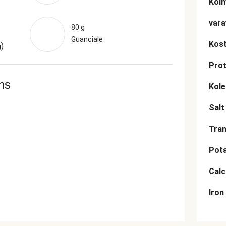
Kolh
vara
80 g
Guanciale
Kost
)
g
Prot
ans
Kole
Salt
Tran
Pot
Cal
Iron