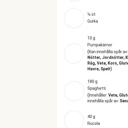
½ st
Gurka
10 g
Pumpakärnor
(
Kan innehålla spår av
Nötter, Jordnötter, 
Råg, Vete, Korn, Glut
)
Havre, Spelt
180 g
Spaghetti
(
Innehåller:
Vete, Glut
innehålla spår av:
Sena
40 g
Rucola