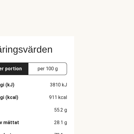
ringsvärden
er portion
per 100 g
gi (kJ)
3810
kJ
gi (kcal)
911
kcal
55.2
g
v mättat
28.1
g