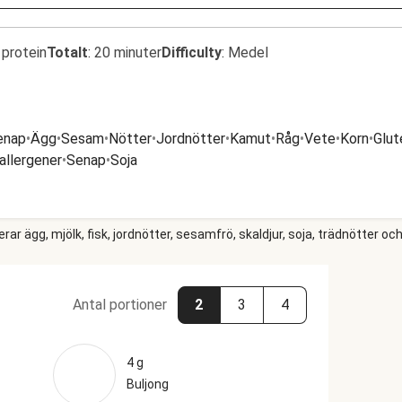
 protein
Totalt
:
20 minuter
Difficulty
:
Medel
enap
•
Ägg
•
Sesam
•
Nötter
•
Jordnötter
•
Kamut
•
Råg
•
Vete
•
Korn
•
Glut
 allergener
•
Senap
•
Soja
r ägg, mjölk, fisk, jordnötter, sesamfrö, skaldjur, soja, trädnötter och
Antal portioner
2
3
4
4 g
Buljong