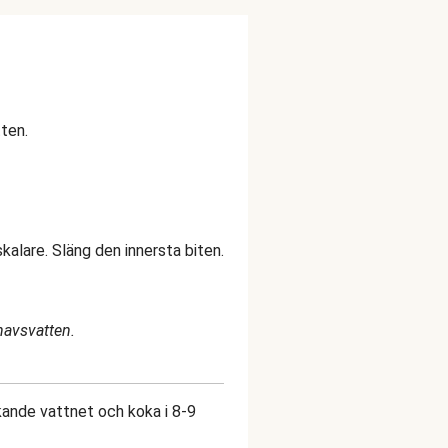
ten.
kalare. Släng den innersta biten.
havsvatten.
okande vattnet och koka i 8-9