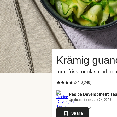
Krämig guanc
med frisk rucolasallad oc
4.0
(
240
)
Recipe Development Te
Uppdaterad den July 24, 2026
Spara