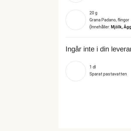
20 g
Grana Padano, flingor
(
Innehåller:
Mjölk, Äg
Ingår inte i din lever
1 dl
Sparat pastavatten