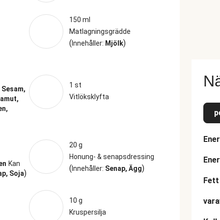
150 ml
Matlagningsgrädde
(
)
Innehåller:
Mjölk
Nä
1 st
:
Sesam,
Vitlöksklyfta
Kamut,
en,
p
Ener
20 g
Honung- & senapsdressing
Ener
en
Kan
(
)
Innehåller:
Senap, Ägg
)
p, Soja
Fett
10 g
vara
Kruspersilja