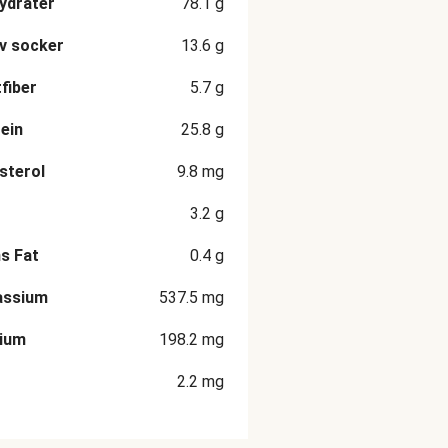
ydrater
78.1
g
v socker
13.6
g
fiber
5.7
g
ein
25.8
g
sterol
9.8
mg
3.2
g
s Fat
0.4
g
assium
537.5
mg
cium
198.2
mg
2.2
mg