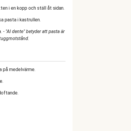
en i en kopp och ställ åt sidan.
a pasta i kastrullen.
a. - "Al dente" betyder att pasta är
 tuggmotstånd.
na på medelvärme.
e.
ldoftande.