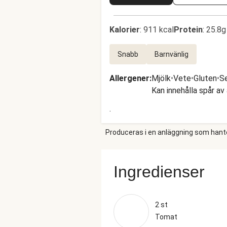
Kalorier
:
911 kcal
Protein
:
25.8g
Snabb
Barnvänlig
Allergener
:
Mjölk
•
Vete
•
Gluten
•
S
Kan innehålla spår av
.
Produceras i en anläggning som hantera
Ingredienser
2 st
Tomat