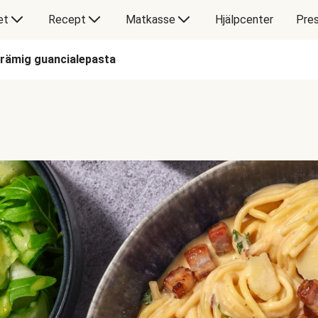
et
Recept
Matkasse
Hjälpcenter
Pres
rämig guancialepasta