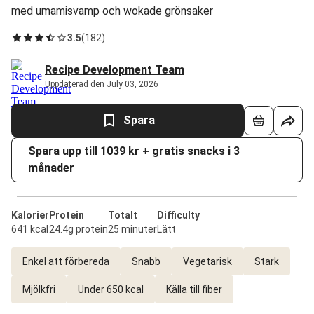
med umamisvamp och wokade grönsaker
3.5
(
182
)
Recipe Development Team
Uppdaterad den July 03, 2026
Spara
Spara upp till 1039 kr + gratis snacks i 3
månader
Kalorier
Protein
Totalt
Difficulty
641 kcal
24.4g protein
25 minuter
Lätt
Enkel att förbereda
Snabb
Vegetarisk
Stark
Mjölkfri
Under 650 kcal
Källa till fiber