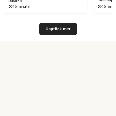
basilika
15 minuter
15 minu
Upptäck mer