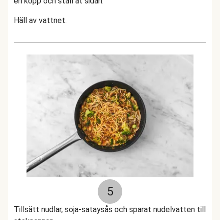
en kopp och ställ åt sidan.
Häll av vattnet.
5
Tillsätt nudlar, soja-sataysås och sparat nudelvatten till