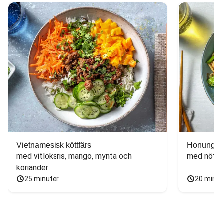
Vietnamesisk köttfärs
Honungs- 
med vitlöksris, mango, mynta och 
med nötfä
koriander
25 minuter
20 minu