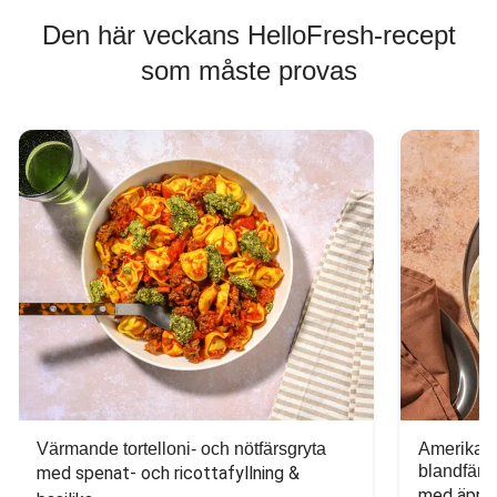
Den här veckans HelloFresh-recept
som måste provas
Värmande tortelloni- och nötfärsgryta
Amerikans
blandfärs
med spenat- och ricottafyllning & 
med äppel