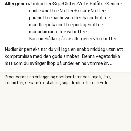
Allergener
:
Jordnötter
•
Soja
•
Gluten
•
Vete
•
Sulfiter
•
Sesam
•
cashewnötter
•
Nötter
•
Sesam
•
Nötter
•
paranötter
•
cashewnötter
•
hasselnötter
•
mandlar
•
pekannötter
•
pistagenötter
•
macadamianötter
•
valnötter
•
Kan innehålla spår av allergener
•
Jordnötter
Nudlar är perfekt när du vill laga en snabb middag utan att
kompromissa med den goda smaken! Denna vegetariska
rätt som du svänger ihop på under en halvtimme är
fullproppad med härliga ingredienser och konsistenser. Vi
vänder nudlar, svamp och wokade grönsaker i en sataysås
Produceras i en anläggning som hanterar ägg, mjölk, fisk,
jordnötter, sesamfrö, skaldjur, soja, trädnötter och vete.
och toppar med cashewnötter, salladslök och sesamfrön,
och så är middagen serverad!