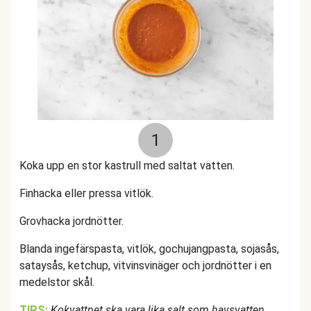
1
Koka upp en stor kastrull med saltat vatten.
Finhacka eller pressa vitlök.
Grovhacka jordnötter.
Blanda ingefärspasta, vitlök, gochujangpasta, sojasås,
sataysås, ketchup, vitvinsvinäger och jordnötter i en
medelstor skål.
TIPS:
Kokvattnet ska vara lika salt som havsvatten.