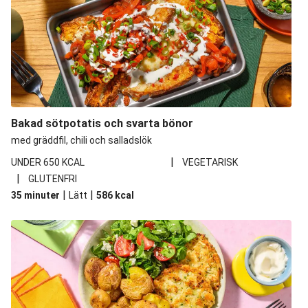
Bakad sötpotatis och svarta bönor
med gräddfil, chili och salladslök
|
UNDER 650 KCAL
VEGETARISK
|
GLUTENFRI
|
|
35 minuter
Lätt
586
kcal