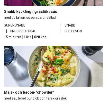
Snabb kyckling i gräslökssås
med potatismos och päronsallad
|
SUPERSNABB
SNABB
|
|
UNDER 650 KCAL
GLUTENFRI
|
|
15 minuter
Lätt
628
kcal
Majs- och bacon-"chowder"
med sauterad purjolök och färsk gräslök