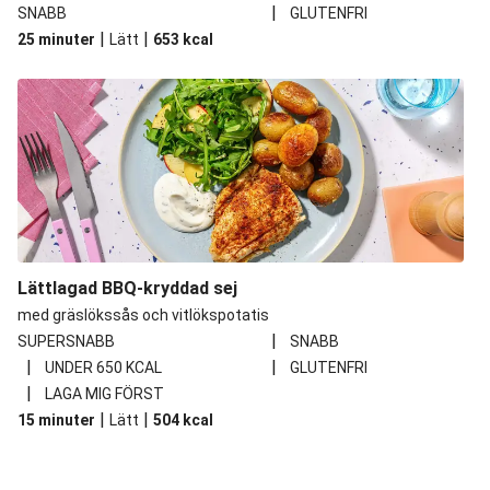
|
SNABB
GLUTENFRI
|
|
25 minuter
Lätt
653
kcal
Lättlagad BBQ-kryddad sej
med gräslökssås och vitlökspotatis
|
SUPERSNABB
SNABB
|
|
UNDER 650 KCAL
GLUTENFRI
|
LAGA MIG FÖRST
|
|
15 minuter
Lätt
504
kcal