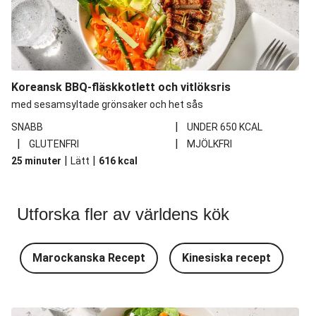
Koreansk BBQ-fläskkotlett och vitlöksris
med sesamsyltade grönsaker och het sås
|
SNABB
UNDER 650 KCAL
|
|
GLUTENFRI
MJÖLKFRI
|
|
25 minuter
Lätt
616
kcal
Utforska fler av världens kök
Marockanska Recept
Kinesiska recept
L