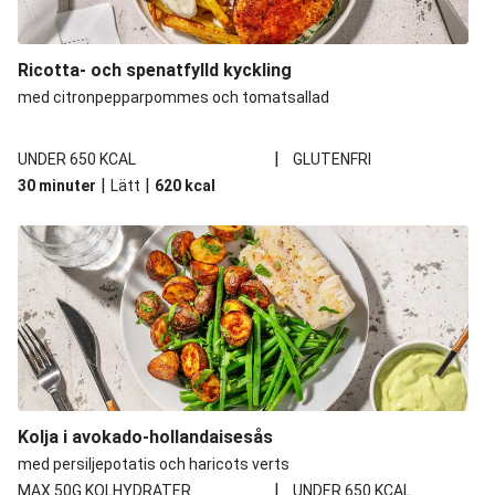
Ricotta- och spenatfylld kyckling
med citronpepparpommes och tomatsallad
|
UNDER 650 KCAL
GLUTENFRI
|
|
30 minuter
Lätt
620
kcal
Kolja i avokado-hollandaisesås
med persiljepotatis och haricots verts
|
MAX 50G KOLHYDRATER
UNDER 650 KCAL