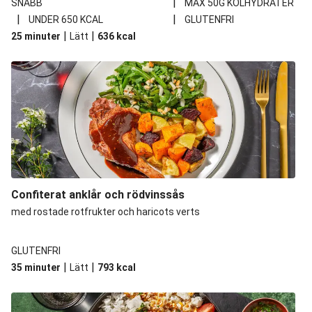
|
SNABB
MAX 50G KOLHYDRATER
|
|
UNDER 650 KCAL
GLUTENFRI
|
|
25 minuter
Lätt
636
kcal
Confiterat anklår och rödvinssås
med rostade rotfrukter och haricots verts
GLUTENFRI
|
|
35 minuter
Lätt
793
kcal