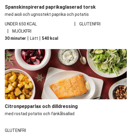
Spanskinspirerad paprikaglaserad torsk
med aioli och ugnsstekt paprika och potatis
|
UNDER 650 KCAL
GLUTENFRI
|
MJÖLKFRI
|
|
30 minuter
Lätt
540
kcal
Citronpepparlax och dilldressing
med rostad potatis och fänkålsallad
GLUTENFRI