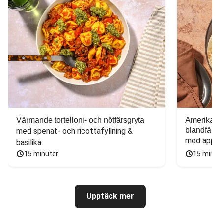
Värmande tortelloni- och nötfärsgryta
Amerikans
blandfärs
med spenat- och ricottafyllning & 
med äppel
basilika
15 minuter
15 minu
Upptäck mer