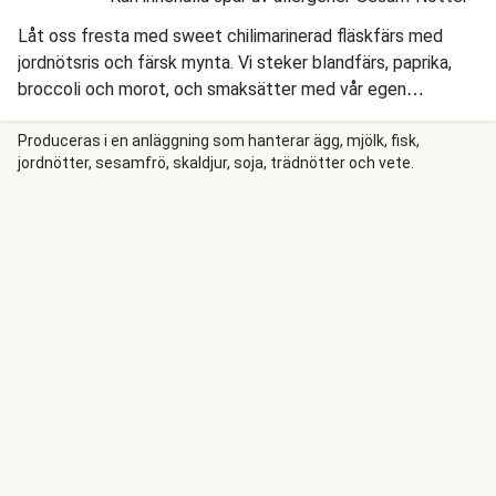
Låt oss fresta med sweet chilimarinerad fläskfärs med
jordnötsris och färsk mynta. Vi steker blandfärs, paprika,
broccoli och morot, och smaksätter med vår egen
kryddblandning som vi kallar för Ginger Ninja. Vi serverar
kött och grönsaker med knaprigt jordnötsris, och så toppar
Produceras i en anläggning som hanterar ägg, mjölk, fisk,
jordnötter, sesamfrö, skaldjur, soja, trädnötter och vete.
vi med chiliflakes för lite sting.