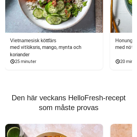
Vietnamesisk köttfärs
Honungs- 
med vitlöksris, mango, mynta och 
med nötfä
koriander
25 minuter
20 minu
Den här veckans HelloFresh-recept
som måste provas