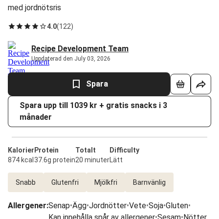
med jordnötsris
4.0
(
122
)
Recipe Development Team
Uppdaterad den July 03, 2026
Spara
Spara upp till 1039 kr + gratis snacks i 3
månader
Kalorier
Protein
Totalt
Difficulty
874 kcal
37.6g protein
20 minuter
Lätt
Snabb
Glutenfri
Mjölkfri
Barnvänlig
Allergener
:
Senap
•
Ägg
•
Jordnötter
•
Vete
•
Soja
•
Gluten
•
Kan innehålla spår av allergener
•
Sesam
•
Nötter