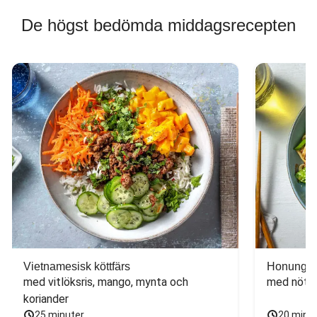
De högst bedömda middagsrecepten
Vietnamesisk köttfärs
Honungs- 
med vitlöksris, mango, mynta och 
med nötfä
koriander
25 minuter
20 minu