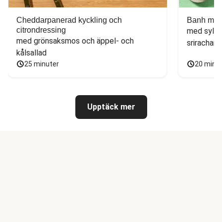
Cheddarpanerad kyckling och
Banh mi-i
citrondressing
med sylta
med grönsaksmos och äppel- och 
sriracham
kålsallad
25 minuter
20 minu
Upptäck mer