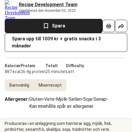
Recipe Development Team
Uppdaterad den November 03, 2025
Spara
Spara upp till 1039 kr + gratis snacks i 3
månader
Kalorier
Protein
Totalt
Difficulty
887 kcal
26.4g protein
25 minuter
Lätt
Barnvänlig
Mixerrecept
Allergener
:
Gluten
•
Vete
•
Mjölk
•
Selleri
•
Soja
•
Senap
•
Kan innehålla spår av allergener
Produceras i en anläggning som hanterar ägg, mjölk, fisk,
jordnötter, sesamfrö, skaldjur, soja, trädnötter och vete.