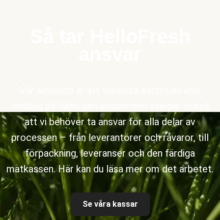
Så tar HelloFresh
ansvar
Vår ambition är att förändra sättet du äter
middag på. Men den ambitionen innebär också
att vi behöver ta ansvar för alla delar av
processen – från leverantörer och råvaror, till
förpackning, leveranser och den färdiga
matkassen. Här kan du läsa mer om det arbetet.
Se våra kassar