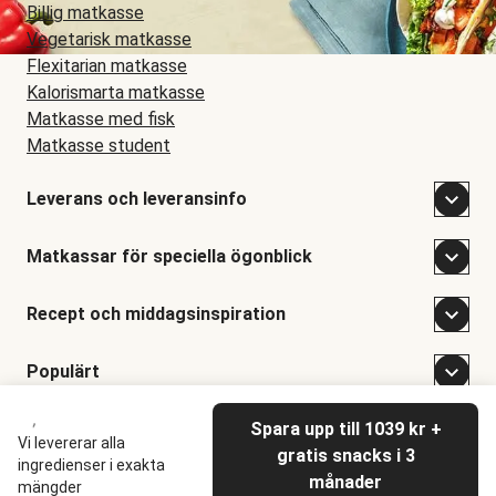
Billig matkasse
Vegetarisk matkasse
Flexitarian matkasse
Kalorismarta matkasse
Matkasse med fisk
Matkasse student
Leverans och leveransinfo
Matkassar för speciella ögonblick
Recept och middagsinspiration
Populärt
Spara upp till 1039 kr +
©
Hellofresh
2026
Vi levererar alla
gratis snacks i 3
ingredienser i exakta
månader
mängder