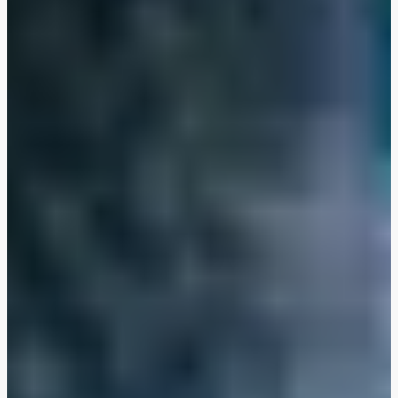
Cajunkryddad ryggbiff täckt i BBQ-sås
Amerikanska blandfärs-tacos