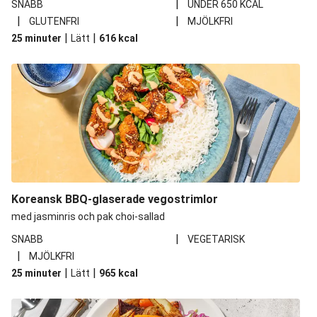
|
SNABB
UNDER 650 KCAL
|
|
GLUTENFRI
MJÖLKFRI
|
|
25 minuter
Lätt
616
kcal
Koreansk BBQ-glaserade vegostrimlor
med jasminris och pak choi-sallad
|
SNABB
VEGETARISK
|
MJÖLKFRI
|
|
25 minuter
Lätt
965
kcal