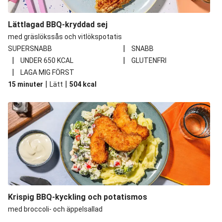
Lättlagad BBQ-kryddad sej
med gräslökssås och vitlökspotatis
|
SUPERSNABB
SNABB
|
|
UNDER 650 KCAL
GLUTENFRI
|
LAGA MIG FÖRST
|
|
15 minuter
Lätt
504
kcal
Krispig BBQ-kyckling och potatismos
med broccoli- och äppelsallad