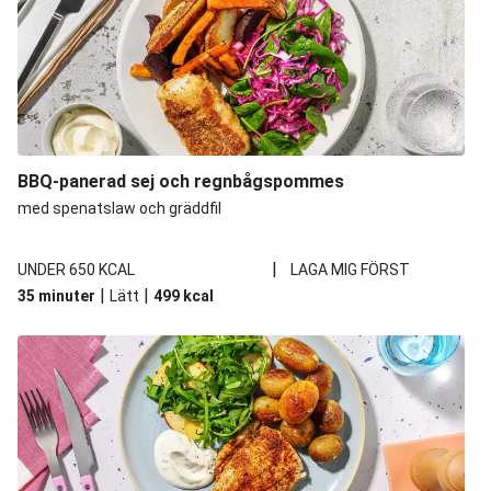
BBQ-panerad sej och regnbågspommes
med spenatslaw och gräddfil
|
UNDER 650 KCAL
LAGA MIG FÖRST
|
|
35 minuter
Lätt
499
kcal