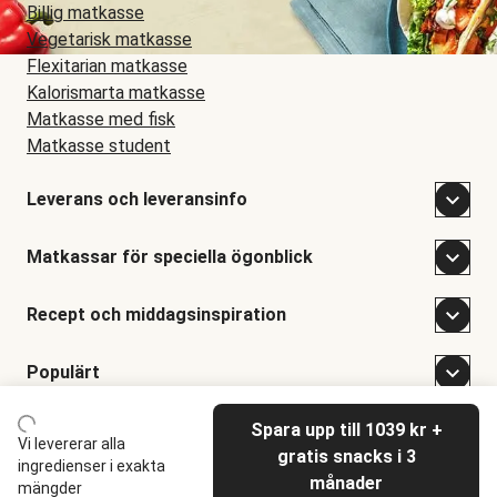
Billig matkasse
Vegetarisk matkasse
Flexitarian matkasse
Kalorismarta matkasse
Matkasse med fisk
Matkasse student
Leverans och leveransinfo
Matkassar för speciella ögonblick
Recept och middagsinspiration
Populärt
Spara upp till 1039 kr +
©
Hellofresh
2026
Vi levererar alla
gratis snacks i 3
ingredienser i exakta
månader
mängder