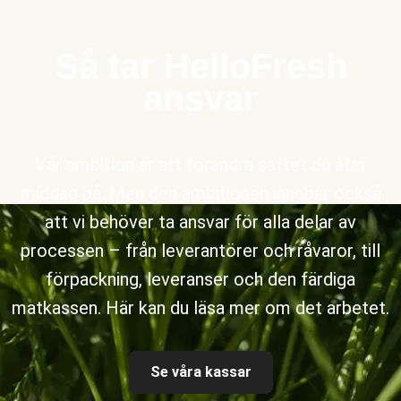
Så tar HelloFresh
ansvar
Vår ambition är att förändra sättet du äter
middag på. Men den ambitionen innebär också
att vi behöver ta ansvar för alla delar av
processen – från leverantörer och råvaror, till
förpackning, leveranser och den färdiga
matkassen. Här kan du läsa mer om det arbetet.
Se våra kassar