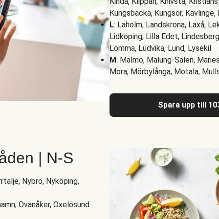
Kinda, Klippan, Knivsta, Kristian
Kungsbacka, Kungsör, Kävlinge,
L
: Laholm, Landskrona, Laxå, Le
Lidköping, Lilla Edet, Lindesberg
Lomma, Ludvika, Lund, Lysekil
M
: Malmö, Malung-Sälen, Maries
Mora, Mörbylånga, Motala, Mull
Spara upp till 1
åden | N-S
rtälje, Nybro, Nyköping,
shamn, Ovanåker, Oxelösund