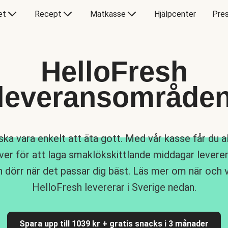
et
Recept
Matkasse
Hjälpcenter
Pres
HelloFresh
leveransområde
ska vara enkelt att äta gott. Med vår kasse får du al
er för att laga smaklökskittlande middagar leverera
n dörr när det passar dig bäst. Läs mer om när och 
HelloFresh levererar i Sverige nedan.
Spara upp till 1039 kr + gratis snacks i 3 månader