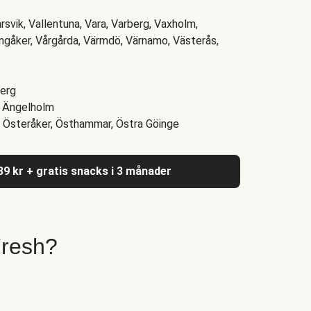
svik, Vallentuna, Vara, Varberg, Vaxholm,
ingåker, Vårgårda, Värmdö, Värnamo, Västerås,
berg
y, Ängelholm
a, Österåker, Östhammar, Östra Göinge
039 kr + gratis snacks i 3 månader
Fresh?