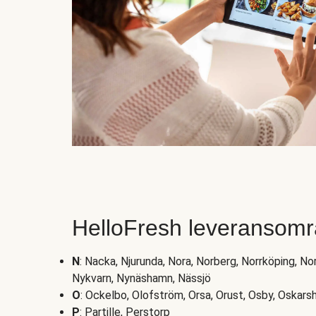
HelloFresh leveransomr
N
: Nacka, Njurunda, Nora, Norberg, Norrköping, Nor
Nykvarn, Nynäshamn, Nässjö
O
: Ockelbo, Olofström, Orsa, Orust, Osby, Oskar
P
: Partille, Perstorp