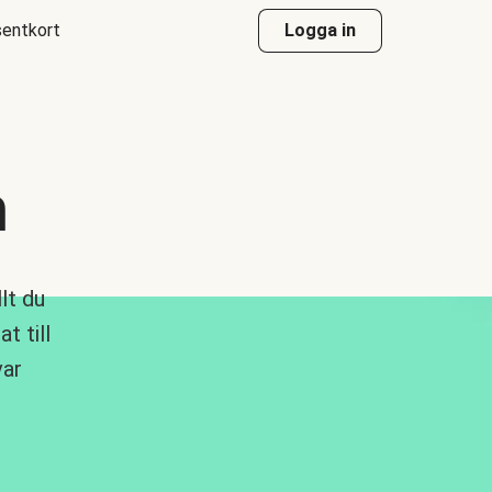
entkort
Logga in
n
lt du
t till
var