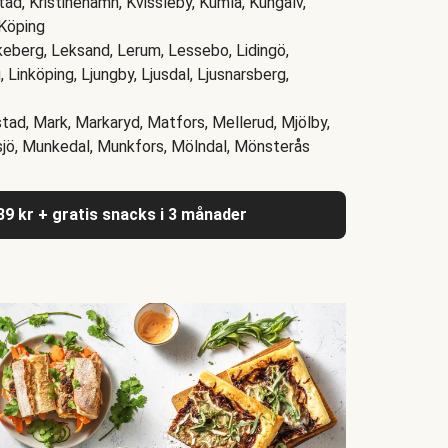
stad, Kristinehamn, Kvissleby, Kumla, Kungälv,
 Köping
keberg, Leksand, Lerum, Lessebo, Lidingö,
, Linköping, Ljungby, Ljusdal, Ljusnarsberg,
tad, Mark, Markaryd, Matfors, Mellerud, Mjölby,
sjö, Munkedal, Munkfors, Mölndal, Mönsterås
039 kr + gratis snacks i 3 månader