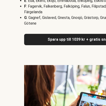
E
: Eda, Ekerö, Eksjö, Emmaboda, Enköping, Eskilst
F
: Fagervik, Falkenberg, Falköping, Falun, Filipsta
Färgelanda
G
: Gagnef, Gislaved, Gnesta, Gnosjö, Grästorp, Gr
Götene
Spara upp till 1039 kr + gratis s