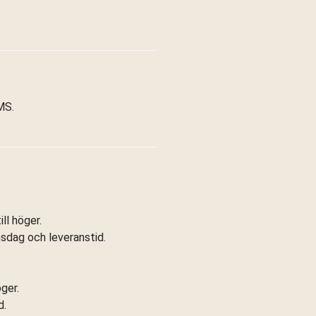
MS.
ll höger.
ansdag och leveranstid.
öger.
d.