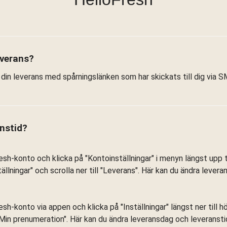
everans?
å din leverans med spårningslänken som har skickats till dig via S
anstid?
esh-konto och klicka på "Kontoinställningar" i menyn längst upp ti
ällningar" och scrolla ner till "Leverans". Här kan du ändra lever
esh-konto via appen och klicka på "Inställningar" längst ner till h
 "Min prenumeration". Här kan du ändra leveransdag och leveransti