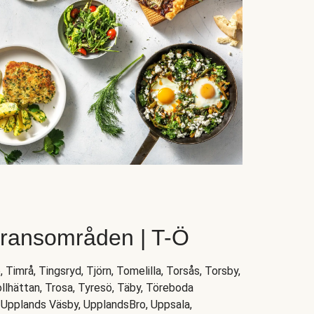
eransområden | T-Ö
, Timrå, Tingsryd, Tjörn, Tomelilla, Torsås, Torsby,
ollhättan, Trosa, Tyresö, Täby, Töreboda
, Upplands Väsby, UpplandsBro, Uppsala,