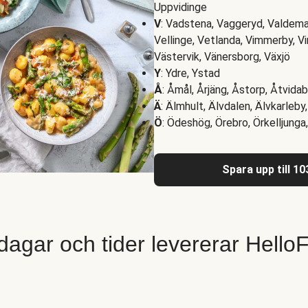
Uppvidinge
V
: Vadstena, Vaggeryd, Valdemar
Vellinge, Vetlanda, Vimmerby, V
Västervik, Vänersborg, Växjö
Y
: Ydre, Ystad
Å
: Åmål, Årjäng, Åstorp, Åtvida
Ä
: Älmhult, Älvdalen, Älvkarleb
Ö
: Ödeshög, Örebro, Örkelljung
Spara upp till 1
 dagar och tider levererar Hello