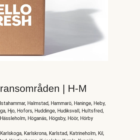
eransområden | H-M
allstahammar, Halmstad, Hammarö, Haninge, Heby,
a, Hjo, Hofors, Huddinge, Hudiksvall, Hultsfred,
, Hässleholm, Höganäs, Högsby, Höör, Hörby
Karlskoga, Karlskrona, Karlstad, Katrineholm, Kil,