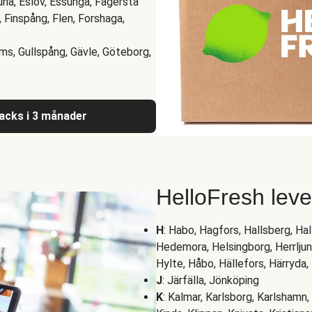
una, Eslöv, Essunga, Fagersta
d, Finspång, Flen, Forshaga,
ums, Gullspång, Gävle, Göteborg,
nacks i 3 månader
HelloFresh lev
H
: Habo, Hagfors, Hallsberg, H
Hedemora, Helsingborg, Herrljung
Hylte, Håbo, Hällefors, Härryda
J
: Järfälla, Jönköping
K
: Kalmar, Karlsborg, Karlshamn, 