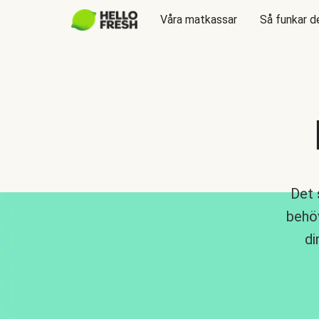
Våra matkassar
Så funkar d
Det 
behöv
di