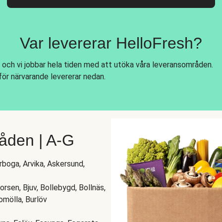
Var levererar HelloFresh?
 och vi jobbar hela tiden med att utöka våra leveransområden.
för närvarande levererar nedan.
åden | A-G
Arboga, Arvika, Askersund,
rsen, Bjuv, Bollebygd, Bollnäs,
omölla, Burlöv