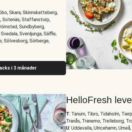
jöbo, Skara, Skinnskatteberg,
, Sotenäs, Staffanstorp,
trömstad, Sundbyberg,
Svedala, Svenljunga, Säffle,
e, Sölvesborg, Sörberge,
nacks i 3 månader
HelloFresh lev
T
: Tanum, Tibro, Tidaholm, Tierp
Tranås, Tranemo, Trelleborg, Tr
U
: Uddevalla, Ulricehamn, Umeå