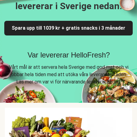
levererar i Sverige nedan.
Spara upp till 1039 kr + gratis snacks i 3 månader
Var levererar HelloFresh?
Vårt mål är att servera hela Sverige med god mat och vi
jobbar hela tiden med att utöka våra leveransområden.
Läs mer om var vi för närvarande levererar nedan.