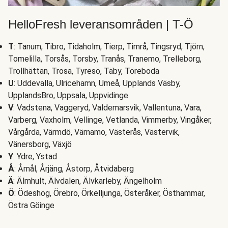
HelloFresh leveransområden | T-Ö
T
: Tanum, Tibro, Tidaholm, Tierp, Timrå, Tingsryd, Tjörn,
Tomelilla, Torsås, Torsby, Tranås, Tranemo, Trelleborg,
Trollhättan, Trosa, Tyresö, Täby, Töreboda
U
: Uddevalla, Ulricehamn, Umeå, Upplands Väsby,
UpplandsBro, Uppsala, Uppvidinge
V
: Vadstena, Vaggeryd, Valdemarsvik, Vallentuna, Vara,
Varberg, Vaxholm, Vellinge, Vetlanda, Vimmerby, Vingåker,
Vårgårda, Värmdö, Värnamo, Västerås, Västervik,
Vänersborg, Växjö
Y
: Ydre, Ystad
Å
: Åmål, Årjäng, Åstorp, Åtvidaberg
Ä
: Älmhult, Älvdalen, Älvkarleby, Ängelholm
Ö
: Ödeshög, Örebro, Örkelljunga, Österåker, Östhammar,
Östra Göinge