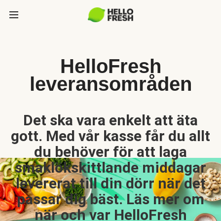
HelloFresh
leveransområden
Det ska vara enkelt att äta
gott. Med vår kasse får du allt
du behöver för att laga
smaklökskittlande middagar
levererat till din dörr när det
passar dig bäst. Läs mer om
när och var HelloFresh