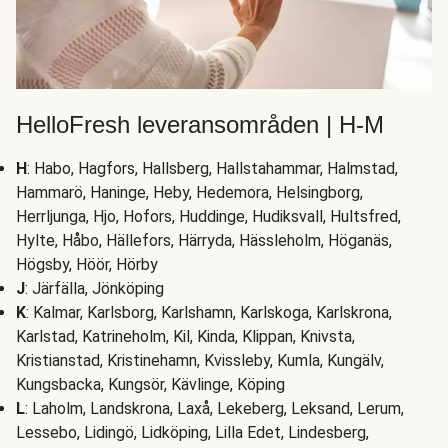
HelloFresh leveransområden | H-M
H
: Habo, Hagfors, Hallsberg, Hallstahammar, Halmstad,
Hammarö, Haninge, Heby, Hedemora, Helsingborg,
Herrljunga, Hjo, Hofors, Huddinge, Hudiksvall, Hultsfred,
Hylte, Håbo, Hällefors, Härryda, Hässleholm, Höganäs,
Högsby, Höör, Hörby
J
: Järfälla, Jönköping
K
: Kalmar, Karlsborg, Karlshamn, Karlskoga, Karlskrona,
Karlstad, Katrineholm, Kil, Kinda, Klippan, Knivsta,
Kristianstad, Kristinehamn, Kvissleby, Kumla, Kungälv,
Kungsbacka, Kungsör, Kävlinge, Köping
L
: Laholm, Landskrona, Laxå, Lekeberg, Leksand, Lerum,
Lessebo, Lidingö, Lidköping, Lilla Edet, Lindesberg,