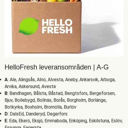
HelloFresh leveransområden | A-G
A
: Ale, Alingsås, Alnö, Alvesta, Aneby, Ankarsvik, Arboga,
Arvika, Askersund, Avesta
B
: Bandhagen, Bålsta, Båstad, Bengtsfors, Bergeforsen,
Bjuv, Bollebygd, Bollnäs, Borås, Borgholm, Borlänge,
Botkyrka, Boxholm, Bromölla, Burlöv
D
: DalsEd, Danderyd, Degerfors
E
: Eda, Ekerö, Eksjö, Emmaboda, Enköping, Eskilstuna, Eslöv,
Essunga, Fagersta