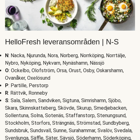
HelloFresh leveransområden | N-S
N
: Nacka, Njurunda, Nora, Norberg, Norrköping, Norrtälje,
Nybro, Nyköping, Nykvarn, Nynäshamn, Nässjö
O
: Ockelbo, Olofström, Orsa, Orust, Osby, Oskarshamn,
Ovanåker, Oxelösund
P
: Partille, Perstorp
R
: Rättvik, Ronneby
S
: Sala, Salem, Sandviken, Sigtuna, Simrishamn, Sjöbo,
Skara, Skinnskatteberg, Skövde, Skurup, Smedjebacken,
Sollentuna, Solna, Sotenäs, Staffanstorp, Stenungsund,
Stockholm, Storfors, Strängnäs, Strömstad, Sundbyberg,
Sundsbruk, Sundsvall, Sunne, Surahammar, Svalöv, Svedala,
Svenljunga, Säffle, Säter, Sävsjö, Söderhamn, Söderköping,