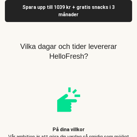
Spara upp till 1039 kr + gratis snacks i 3
månader
Vilka dagar och tider levererar
HelloFresh?
På dina villkor
Vår ambition är att göra din vardag så smidig som möjligt