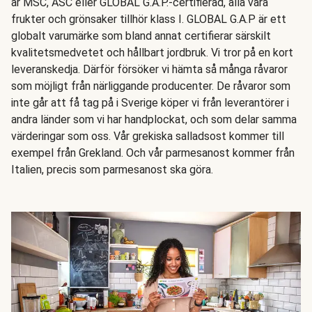
är MSC, ASC eller GLOBAL G.A.P.-certifierad, alla våra
frukter och grönsaker tillhör klass I. GLOBAL G.A.P är ett
globalt varumärke som bland annat certifierar särskilt
kvalitetsmedvetet och hållbart jordbruk. Vi tror på en kort
leveranskedja. Därför försöker vi hämta så många råvaror
som möjligt från närliggande producenter. De råvaror som
inte går att få tag på i Sverige köper vi från leverantörer i
andra länder som vi har handplockat, och som delar samma
värderingar som oss. Vår grekiska salladsost kommer till
exempel från Grekland. Och vår parmesanost kommer från
Italien, precis som parmesanost ska göra.