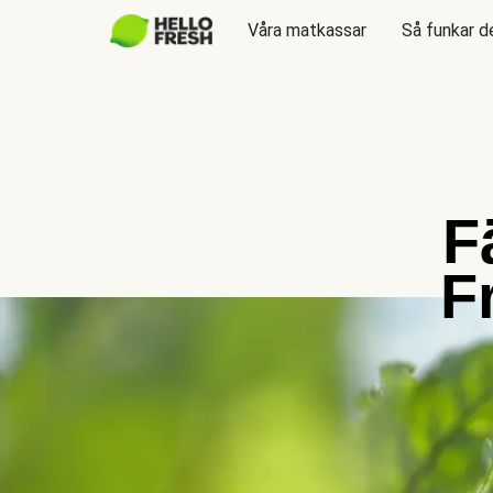
Våra matkassar
Så funkar d
F
F