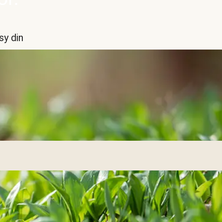
sy din