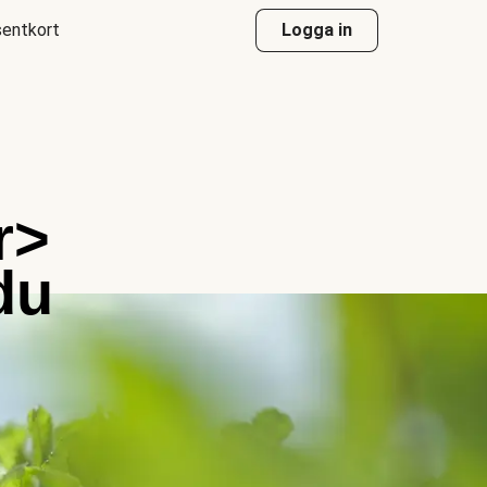
entkort
Logga in
r>
du