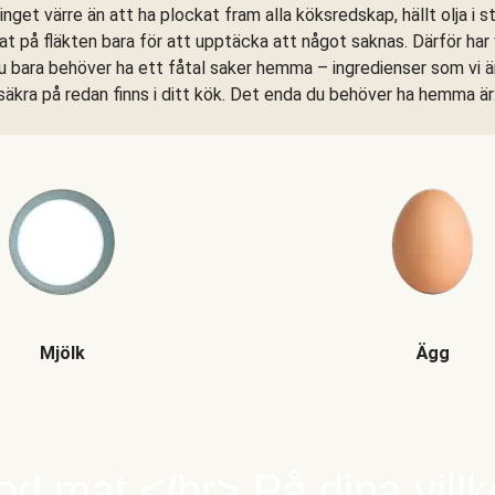
 inget värre än att ha plockat fram alla köksredskap, hällt olja i 
at på fläkten bara för att upptäcka att något saknas. Därför har vi
u bara behöver ha ett fåtal saker hemma – ingredienser som vi 
säkra på redan finns i ditt kök. Det enda du behöver ha hemma är
Mjölk
Ägg
d mat.</br> På dina villk