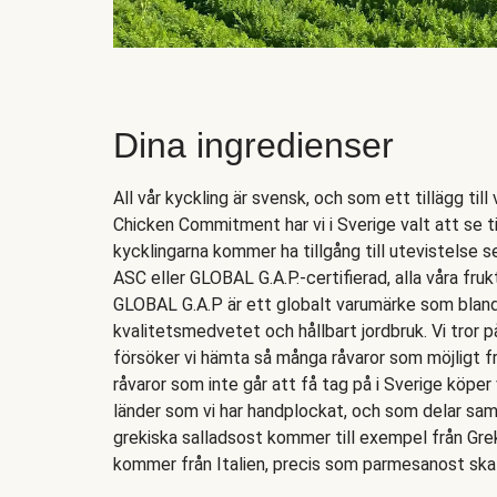
Dina ingredienser
All vår kyckling är svensk, och som ett tillägg till
Chicken Commitment har vi i Sverige valt att se ti
kycklingarna kommer ha tillgång till utevistelse s
ASC eller GLOBAL G.A.P.-certifierad, alla våra frukt
GLOBAL G.A.P är ett globalt varumärke som bland a
kvalitetsmedvetet och hållbart jordbruk. Vi tror p
försöker vi hämta så många råvaror som möjligt f
råvaror som inte går att få tag på i Sverige köper 
länder som vi har handplockat, och som delar sa
grekiska salladsost kommer till exempel från Gr
kommer från Italien, precis som parmesanost ska