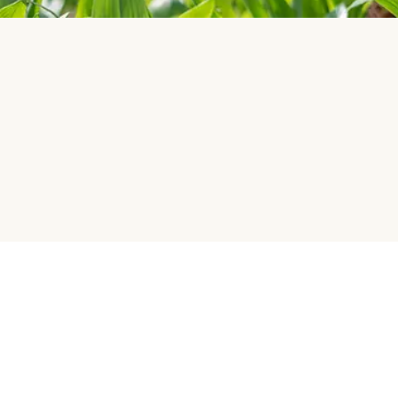
HelloFresh
Vårt företag
HelloFresh Group
Vanliga frågor (FAQ)
Jobb
Kontakta oss