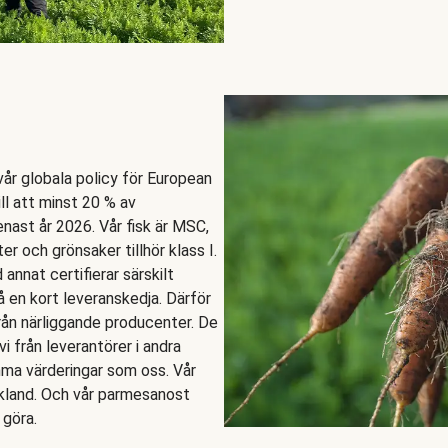
 vår globala policy för European
ll att minst 20 % av
enast år 2026. Vår fisk är MSC,
er och grönsaker tillhör klass I.
nnat certifierar särskilt
å en kort leveranskedja. Därför
rån närliggande producenter. De
vi från leverantörer i andra
mma värderingar som oss. Vår
ekland. Och vår parmesanost
 göra.