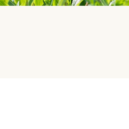
Jobba med oss
Betalningsmetoder
Partnerships/Affiliates
Influencer