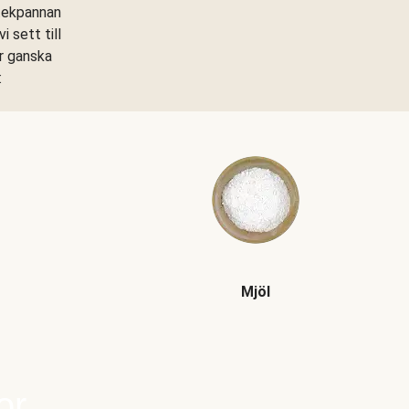
stekpannan
 sett till
är ganska
:
Mjöl
or.