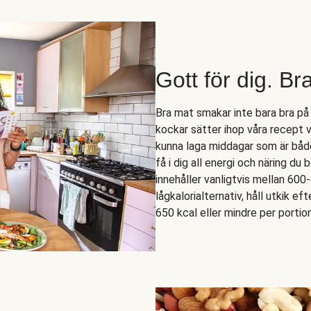
Gott för dig. Br
Bra mat smakar inte bara bra på
kockar sätter ihop våra recept 
kunna laga middagar som är både 
få i dig all energi och näring du
innehåller vanligtvis mellan 600
lågkalorialternativ, håll utkik ef
650 kcal eller mindre per portion