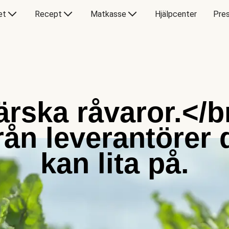
et
Recept
Matkasse
Hjälpcenter
Pres
ärska råvaror.</b
rån leverantörer 
kan lita på.