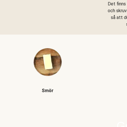
Det finns
och skruv
så att d
Smör
Go