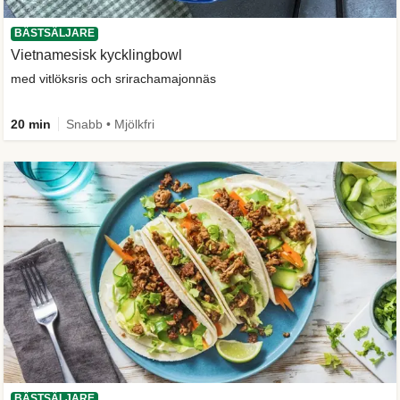
BÄSTSÄLJARE
Vietnamesisk kycklingbowl
med vitlöksris och srirachamajonnäs
20 min
Snabb • Mjölkfri
BÄSTSÄLJARE