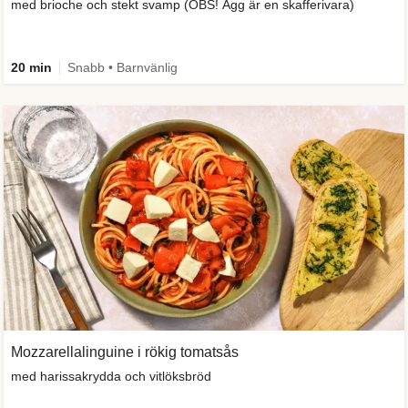
med brioche och stekt svamp (OBS! Ägg är en skafferivara)
20 min
Snabb • Barnvänlig
Mozzarellalinguine i rökig tomatsås
med harissakrydda och vitlöksbröd