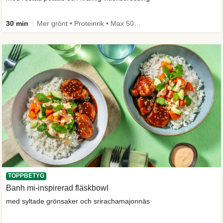
30 min
Mer grönt • Proteinrik • Max 50g kolhydrater • Under 650 kcal • Källa till fiber
TOPPBETYG
Banh mi-inspirerad fläskbowl
med syltade grönsaker och srirachamajonnäs