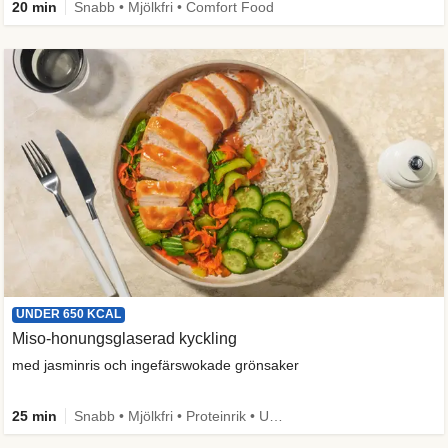
20 min
Snabb • Mjölkfri • Comfort Food
UNDER 650 KCAL
Miso-honungsglaserad kyckling
med jasminris och ingefärswokade grönsaker
25 min
Snabb • Mjölkfri • Proteinrik • Under 650 kcal