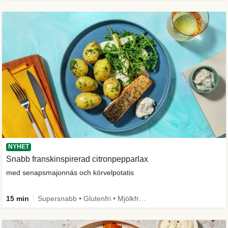
NYHET
Snabb franskinspirerad citronpepparlax
med senapsmajonnäs och körvelpotatis
15 min
Supersnabb • Glutenfri • Mjölkfri • Comfort Food