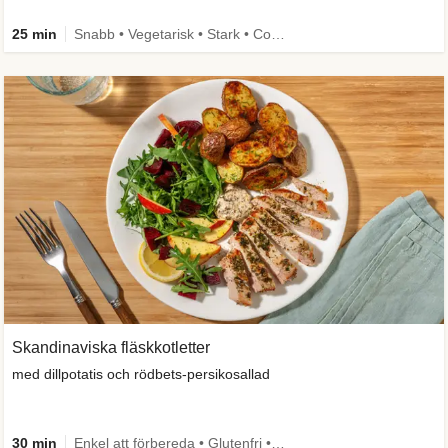
25 min
Snabb • Vegetarisk • Stark • Comfort Food
Skandinaviska fläskkotletter
med dillpotatis och rödbets-persikosallad
30 min
Enkel att förbereda • Glutenfri • Källa till fiber