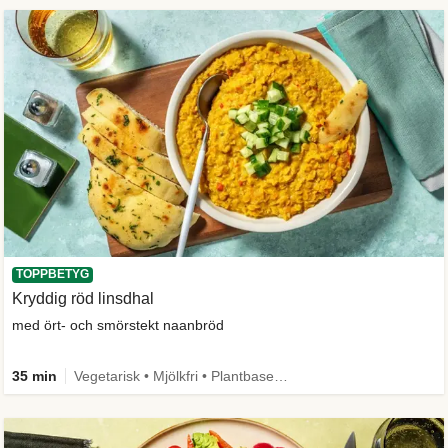
TOPPBETYG
Kryddig röd linsdhal
med ört- och smörstekt naanbröd
35 min
Vegetarisk • Mjölkfri • Plantbaserat • Källa till fiber