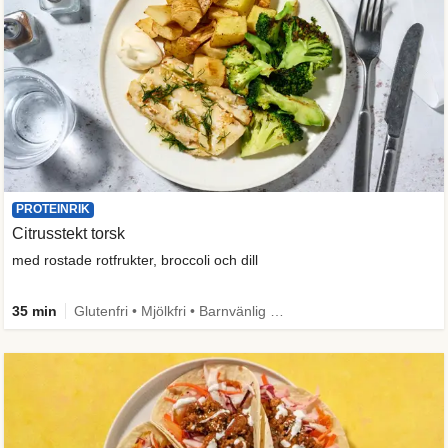
PROTEINRIK
Citrusstekt torsk
med rostade rotfrukter, broccoli och dill
35 min
Glutenfri • Mjölkfri • Barnvänlig • Mer grönt • Proteinrik • Källa till fiber