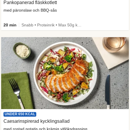
Pankopanerad fläskkotlett
med päronslaw och BBQ-sås
20 min
Snabb • Proteinrik • Max 50g kolhydrater • Under 650 kcal
UNDER 650 KCAL
Caesarinspirerad kycklingsallad
med rostad potatis och krämig vitlöksdressing