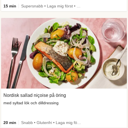
15 min
Supersnabb • Laga mig först • Mer grönt
Nordisk sallad niçoise på öring
med syltad lök och dilldressing
20 min
Snabb • Glutenfri • Laga mig först • Källa till fiber