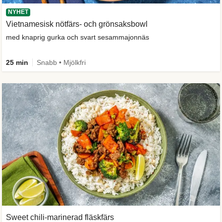
NYHET
Vietnamesisk nötfärs- och grönsaksbowl
med knaprig gurka och svart sesammajonnäs
25 min
Snabb • Mjölkfri
Sweet chili-marinerad fläskfärs