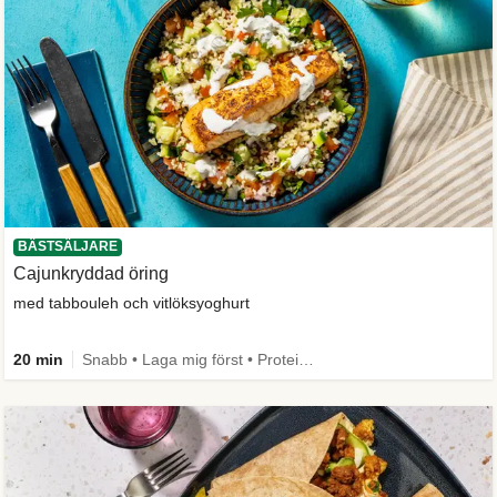
BÄSTSÄLJARE
Cajunkryddad öring
med tabbouleh och vitlöksyoghurt
20 min
Snabb • Laga mig först • Proteinrik • Max 50g kolhydrater • Under 650 kcal • Källa till fiber