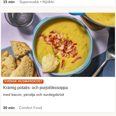
15 min
Supersnabb • Mjölkfri
SVENSK HUSMANSKOST
Krämig potatis- och purjolökssoppa
med bacon, persilja och surdegsbröd
30 min
Comfort Food