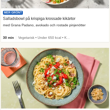
MER GRÖNT
Salladsbowl på krispiga krossade kikärtor
med Grana Padano, avokado och rostade pinjenötter
30 min
Vegetarisk • Under 650 kcal • Källa till fiber • Mer grönt