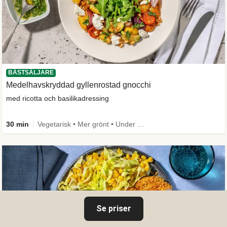
BÄSTSÄLJARE
Medelhavskryddad gyllenrostad gnocchi
med ricotta och basilikadressing
30 min
Vegetarisk • Mer grönt • Under 650 kcal
Se priser