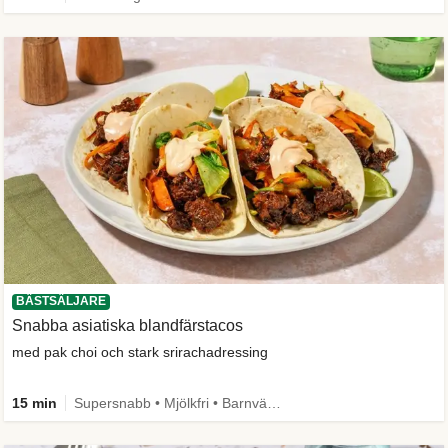
BÄSTSÄLJARE
Snabba asiatiska blandfärstacos
med pak choi och stark srirachadressing
15 min
Supersnabb • Mjölkfri • Barnvänlig