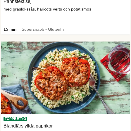
Pannstekt sej
med gräslökssås, haricots verts och potatismos
15 min
Supersnabb • Glutenfri
TOPPBETYG
Blandfärsfyllda paprikor