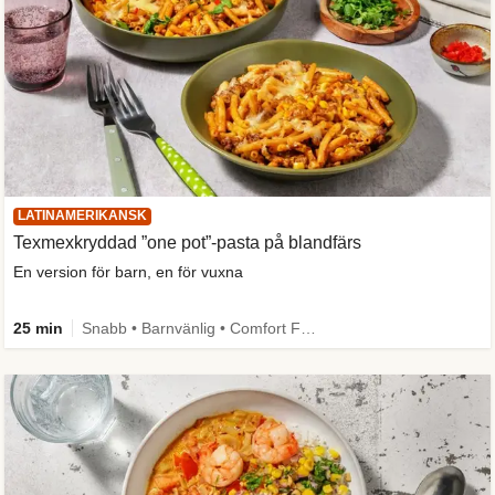
LATINAMERIKANSK
Texmexkryddad ”one pot”-pasta på blandfärs
En version för barn, en för vuxna
25 min
Snabb • Barnvänlig • Comfort Food • One Pan