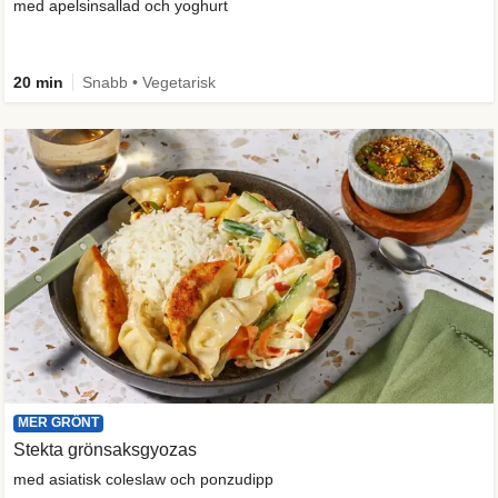
med apelsinsallad och yoghurt
20 min
Snabb • Vegetarisk
MER GRÖNT
Stekta grönsaksgyozas
med asiatisk coleslaw och ponzudipp