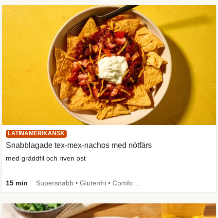
LATINAMERIKANSK
Snabblagade tex-mex-nachos med nötfärs
med gräddfil och riven ost
15 min
Supersnabb • Glutenfri • Comfort Food