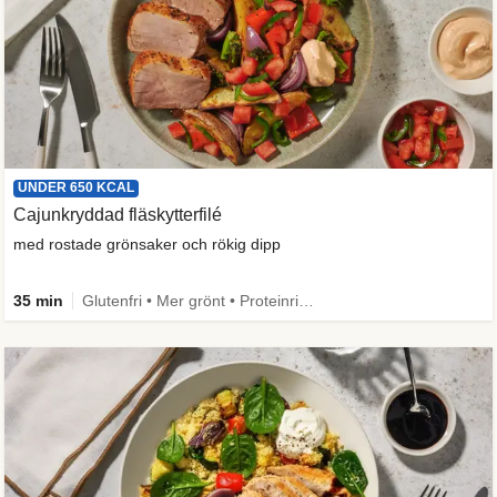
UNDER 650 KCAL
Cajunkryddad fläskytterfilé
med rostade grönsaker och rökig dipp
35 min
Glutenfri • Mer grönt • Proteinrik • Under 650 kcal • Källa till fiber