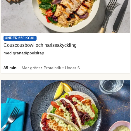
UNDER 650 KCAL
Couscousbowl och harissakyckling
med granatäppelsirap
35 min
Mer grönt • Proteinrik • Under 650 kcal