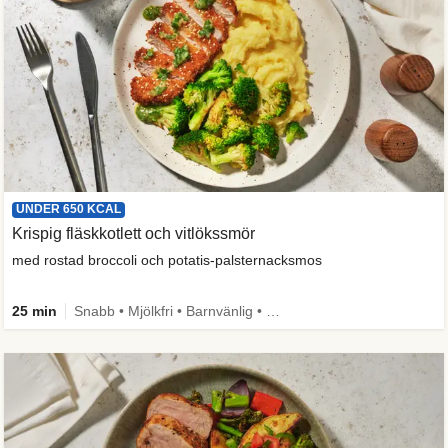
UNDER 650 KCAL
Krispig fläskkotlett och vitlökssmör
med rostad broccoli och potatis-palsternacksmos
25 min
Snabb • Mjölkfri • Barnvänlig • Proteinrik • Under 650 kcal • Källa till fiber • Mer grönt