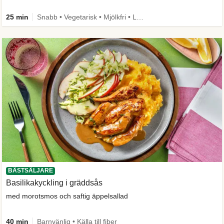
25 min
Snabb • Vegetarisk • Mjölkfri • Laga mig först • Mer grönt
BÄSTSÄLJARE
Basilikakyckling i gräddsås
med morotsmos och saftig äppelsallad
40 min
Barnvänlig • Källa till fiber