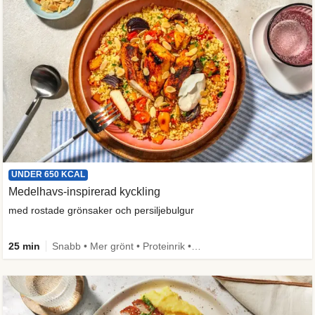
UNDER 650 KCAL
Medelhavs-inspirerad kyckling
med rostade grönsaker och persiljebulgur
25 min
Snabb • Mer grönt • Proteinrik • Under 650 kcal • Källa till fiber