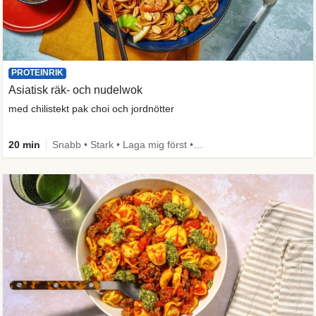
PROTEINRIK
Asiatisk räk- och nudelwok
med chilistekt pak choi och jordnötter
20 min
Snabb • Stark • Laga mig först • Under 650 kcal • Källa till fiber