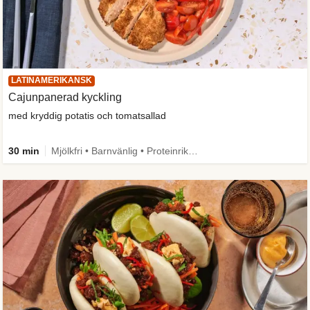
LATINAMERIKANSK
Cajunpanerad kyckling
med kryddig potatis och tomatsallad
30 min
Mjölkfri • Barnvänlig • Proteinrik • Mer grönt • Källa till fiber