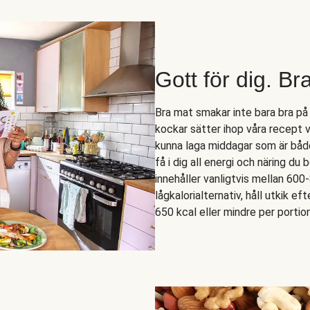
Gott för dig. Br
Bra mat smakar inte bara bra på
kockar sätter ihop våra recept 
kunna laga middagar som är både 
få i dig all energi och näring du
innehåller vanligtvis mellan 600
lågkalorialternativ, håll utkik ef
650 kcal eller mindre per portion