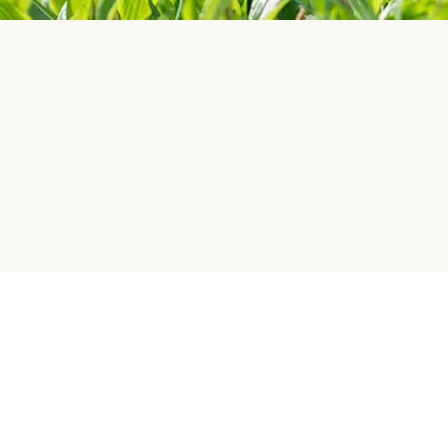
Jobba med oss
Betalningsmetoder
Partnerships/Affiliates
Influencer