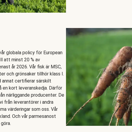
 vår globala policy för European
ll att minst 20 % av
enast år 2026. Vår fisk är MSC,
er och grönsaker tillhör klass I.
nnat certifierar särskilt
å en kort leveranskedja. Därför
rån närliggande producenter. De
vi från leverantörer i andra
mma värderingar som oss. Vår
ekland. Och vår parmesanost
 göra.