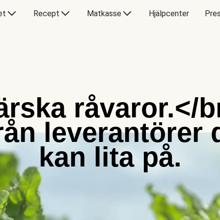
et
Recept
Matkasse
Hjälpcenter
Pres
ärska råvaror.</b
rån leverantörer 
kan lita på.