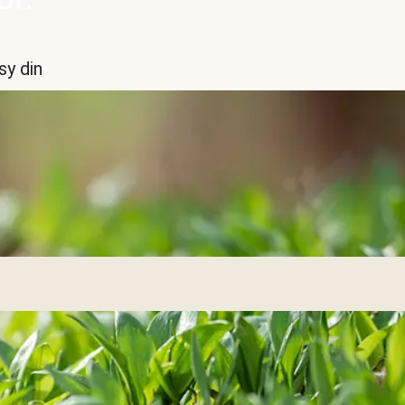
sy din