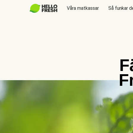
Våra matkassar
Så funkar d
F
F