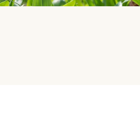
HelloFresh
Vårt företag
HelloFresh Group
Vanliga frågor (FAQ)
Jobb
Kontakta oss