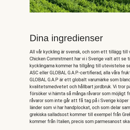
Dina ingredienser
All vår kyckling är svensk, och som ett tillägg till
Chicken Commitment har vi i Sverige valt att se ti
kycklingarna kommer ha tillgång till utevistelse s
ASC eller GLOBAL G.A.P.-certifierad, alla våra frukt
GLOBAL G.A.P är ett globalt varumärke som bland a
kvalitetsmedvetet och hållbart jordbruk. Vi tror p
försöker vi hämta så många råvaror som möjligt f
råvaror som inte går att få tag på i Sverige köper 
länder som vi har handplockat, och som delar sa
grekiska salladsost kommer till exempel från Gr
kommer från Italien, precis som parmesanost ska