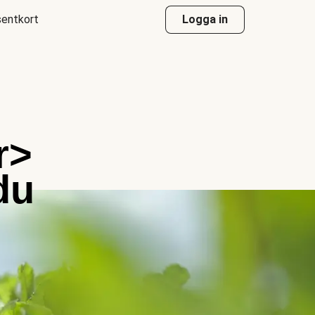
entkort
Logga in
r>
du