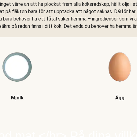
 inget värre än att ha plockat fram alla köksredskap, hällt olja i 
at på fläkten bara för att upptäcka att något saknas. Därför har vi
u bara behöver ha ett fåtal saker hemma – ingredienser som vi 
säkra på redan finns i ditt kök. Det enda du behöver ha hemma är
Mjölk
Ägg
d mat.</br> På dina villk