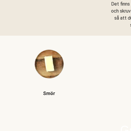
Det finns
och skruv
så att d
Smör
Go