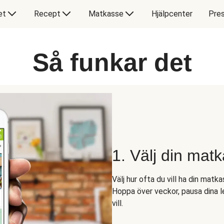
et
Recept
Matkasse
Hjälpcenter
Pres
Så funkar det
1. Välj din mat
Välj hur ofta du vill ha din matk
Hoppa över veckor, pausa dina l
vill.