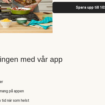
Spara upp till 1
ingen med vår app
er
emang på appen
 tid när som helst