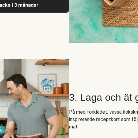
nacks i 3 månader
3. Laga och ät
På med förklädet, vässa kökskni
inspirerande receptkort som följ
mat.