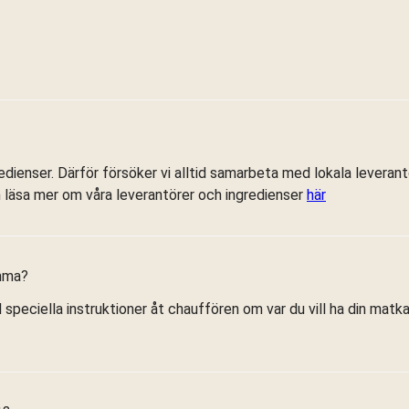
edienser. Därför försöker vi alltid samarbeta med lokala leveran
 läsa mer om våra leverantörer och ingredienser
här
emma?
l speciella instruktioner åt chauffören om var du vill ha din matk