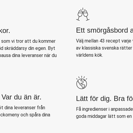
Ett smörgåsbord a
kor.
Välj mellan 43 recept varje
r som vi tror att du kommer
av klassiska svenska rätte
tid skräddarsy din egen. Byt
världens kök.
ausa dina leveranser när du
 Var du än är.
Lätt för dig. Bra fö
t dina leveranser från
Få ingredienser i anpassad
veckomeny och spåra dina
goda middagar lätt som en 