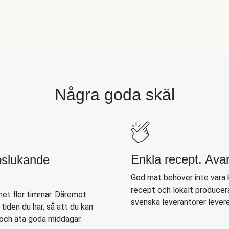
Några goda skäl
Enkla recept. Av
pslukande
God mat behöver inte vara 
recept och lokalt producera
net fler timmar. Däremot
svenska leverantörer leverer
 tiden du har, så att du kan
 och äta goda middagar.