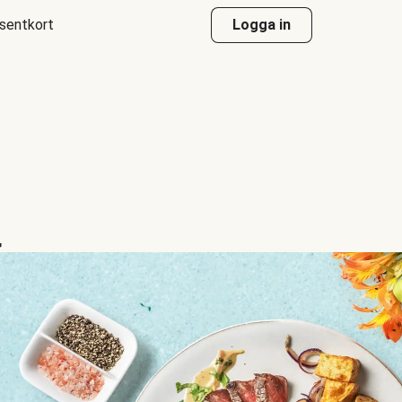
sentkort
Logga in
a