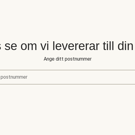
 se om vi levererar till di
Ange ditt postnummer
 postnummer
se om vi levererar till din adress