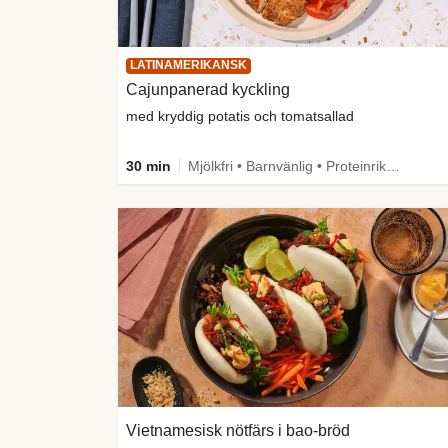
LATINAMERIKANSK
Cajunpanerad kyckling
med kryddig potatis och tomatsallad
30 min
Mjölkfri • Barnvänlig • Proteinrik • Mer grönt • Källa till fiber
Vietnamesisk nötfärs i bao-bröd