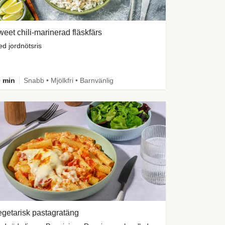
eet chili-marinerad fläskfärs
d jordnötsris
 min
Snabb • Mjölkfri • Barnvänlig
getarisk pastagratäng