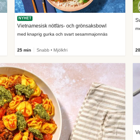
NYHET
Sw
Vietnamesisk nötfärs- och grönsaksbowl
me
med knaprig gurka och svart sesammajonnäs
25 min
Snabb • Mjölkfri
20
Ve