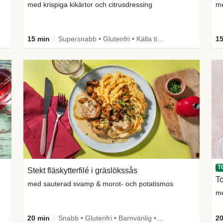
med krispiga kikärtor och citrusdressing
me
15 min
Supersnabb • Glutenfri • Källa till fiber
15
T
Stekt fläskytterfilé i gräslökssås
T
med sauterad svamp & morot- och potatismos
me
20 min
Snabb • Glutenfri • Barnvänlig • Källa till fiber
20