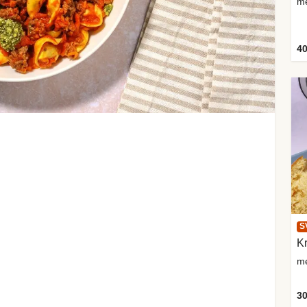
me
40
S
Kr
me
30