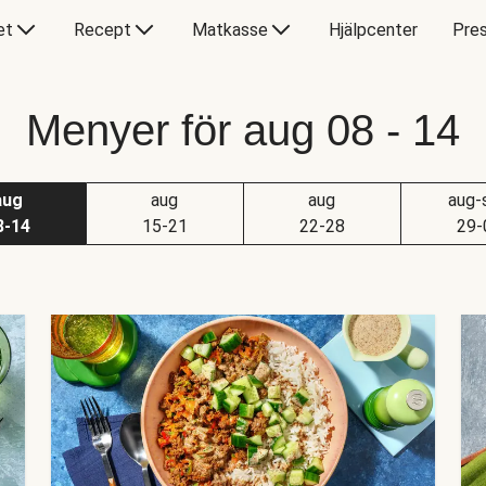
et
Recept
Matkasse
Hjälpcenter
Pres
Menyer för aug 08 - 14
aug
aug
aug
aug-
8-14
15-21
22-28
29-