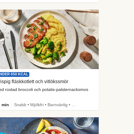
NDER 650 KCAL
ispig fläskkotlett och vitlökssmör
d rostad broccoli och potatis-palsternacksmos
 min
Snabb • Mjölkfri • Barnvänlig • Proteinrik • Under 650 kcal • Källa till fiber • Mer grönt