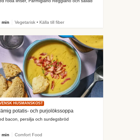
d röda linser, Parmigiano Reggiano och sallad
 min
Vegetarisk • Källa till fiber
VENSK HUSMANSKOST
ämig potatis- och purjolökssoppa
d bacon, persilja och surdegsbröd
 min
Comfort Food