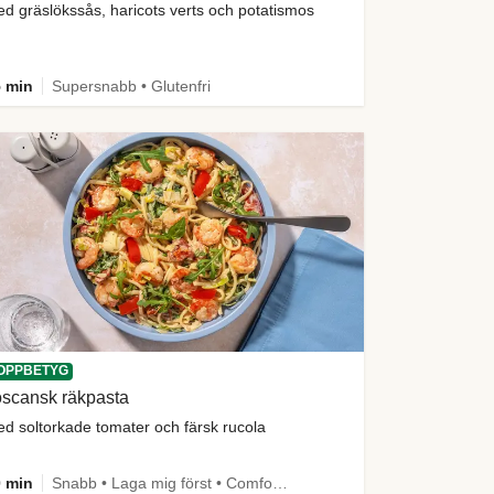
d gräslökssås, haricots verts och potatismos
 min
Supersnabb • Glutenfri
OPPBETYG
oscansk räkpasta
d soltorkade tomater och färsk rucola
 min
Snabb • Laga mig först • Comfort Food