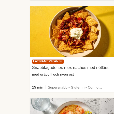
LATINAMERIKANSK
Snabblagade tex-mex-nachos med nötfärs
med gräddfil och riven ost
15 min
Supersnabb • Glutenfri • Comfort Food