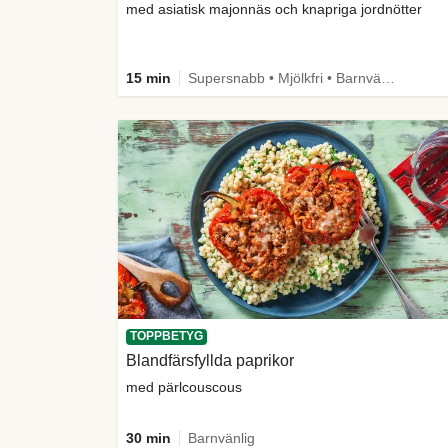
med asiatisk majonnäs och knapriga jordnötter
15 min
Supersnabb • Mjölkfri • Barnvänlig • Comfort Food
TOPPBETYG
Blandfärsfyllda paprikor
med pärlcouscous
30 min
Barnvänlig