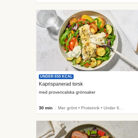
UNDER 650 KCAL
Kaprispanerad torsk
med provencalska grönsaker
30 min
Mer grönt • Proteinrik • Under 650 kcal • Källa till fiber