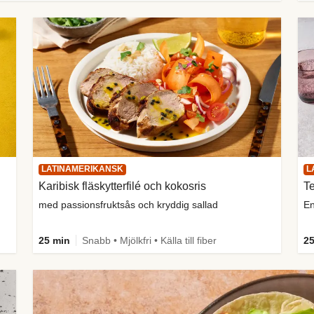
LATINAMERIKANSK
L
Karibisk fläskytterfilé och kokosris
Te
med passionsfruktsås och kryddig sallad
En
25 min
Snabb • Mjölkfri • Källa till fiber
25