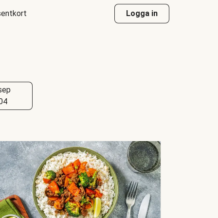
entkort
Logga in
sep
04