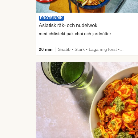
PROTEINRIK
Asiatisk räk- och nudelwok
med chilistekt pak choi och jordnötter
20 min
Snabb • Stark • Laga mig först • Under 650 kcal • Källa till fiber