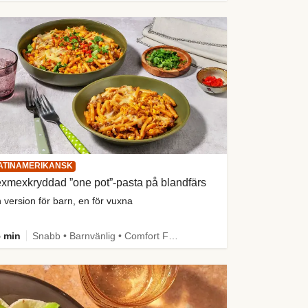
ATINAMERIKANSK
xmexkryddad ”one pot”-pasta på blandfärs
 version för barn, en för vuxna
 min
Snabb • Barnvänlig • Comfort Food • One Pan