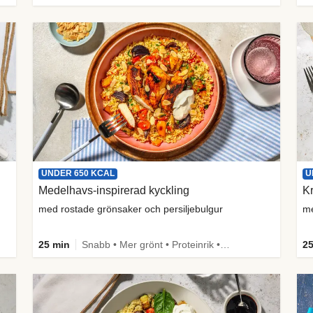
UNDER 650 KCAL
U
Medelhavs-inspirerad kyckling
Kr
med rostade grönsaker och persiljebulgur
me
25 min
Snabb • Mer grönt • Proteinrik • Under 650 kcal • Källa till fiber
25