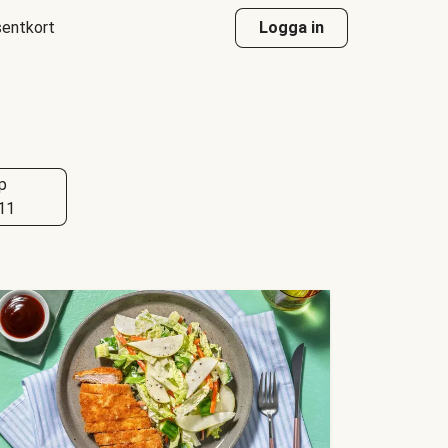
entkort
Logga in
p
11