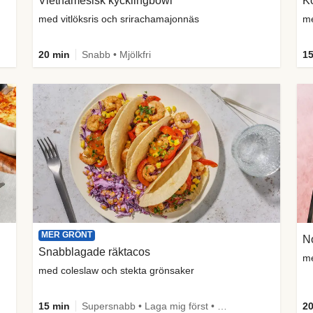
Vietnamesisk kycklingbowl
Ko
med vitlöksris och srirachamajonnäs
me
20 min
Snabb • Mjölkfri
15
MER GRÖNT
No
Snabblagade räktacos
me
med coleslaw och stekta grönsaker
15 min
Supersnabb • Laga mig först • Mer grönt
20