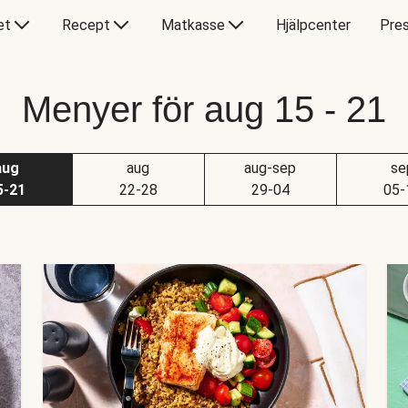
et
Recept
Matkasse
Hjälpcenter
Pres
Menyer för aug 15 - 21
aug
aug
aug-sep
se
5-21
22-28
29-04
05-