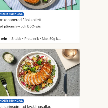
NDER 650 KCAL
nkopanerad fläskkotlett
d päronslaw och BBQ-sås
 min
Snabb • Proteinrik • Max 50g kolhydrater • Under 650 kcal
NDER 650 KCAL
esarinspirerad kycklingsallad