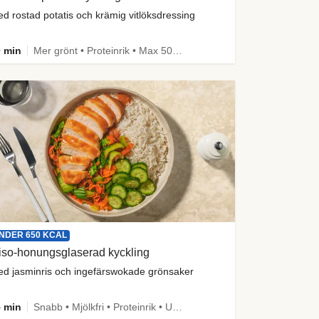
d rostad potatis och krämig vitlöksdressing
 min
Mer grönt • Proteinrik • Max 50g kolhydrater • Under 650 kcal • Källa till fiber
NDER 650 KCAL
iso-honungsglaserad kyckling
d jasminris och ingefärswokade grönsaker
 min
Snabb • Mjölkfri • Proteinrik • Under 650 kcal