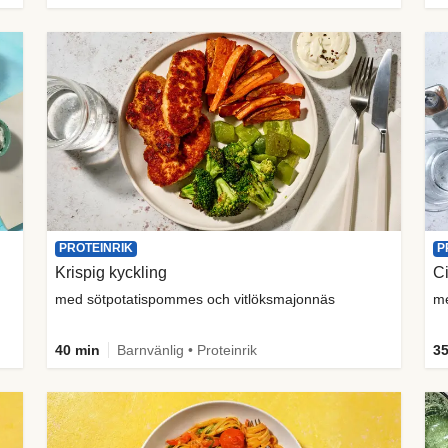
PROTEINRIK
P
Krispig kyckling
Ci
med sötpotatispommes och vitlöksmajonnäs
me
40 min
Barnvänlig • Proteinrik
35