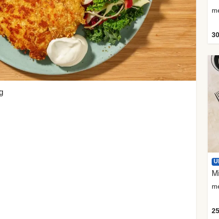
me
30
g
U
M
me
25