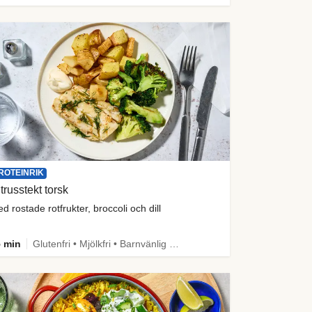
ROTEINRIK
trusstekt torsk
d rostade rotfrukter, broccoli och dill
 min
Glutenfri • Mjölkfri • Barnvänlig • Mer grönt • Proteinrik • Källa till fiber