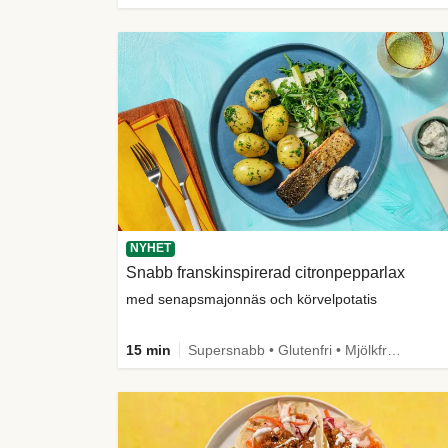
NYHET
Snabb franskinspirerad citronpepparlax
med senapsmajonnäs och körvelpotatis
15 min
Supersnabb • Glutenfri • Mjölkfri • Comfort Food