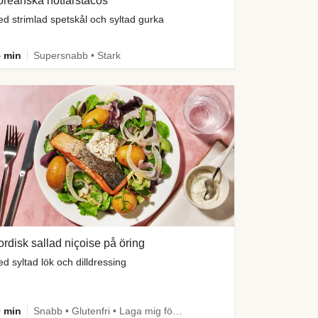
reanska nötfärstacos
d strimlad spetskål och syltad gurka
 min
Supersnabb • Stark
rdisk sallad niçoise på öring
d syltad lök och dilldressing
 min
Snabb • Glutenfri • Laga mig först • Källa till fiber