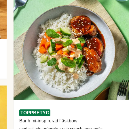
TOPPBETYG
Banh mi-inspirerad fläskbowl
med syltade grönsaker och srirachamajonnäs