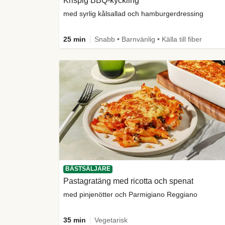
Krispig BBQ-kyckling
med syrlig kålsallad och hamburgerdressing
25 min
Snabb • Barnvänlig • Källa till fiber
BÄSTSÄLJARE
Pastagratäng med ricotta och spenat
med pinjenötter och Parmigiano Reggiano
35 min
Vegetarisk