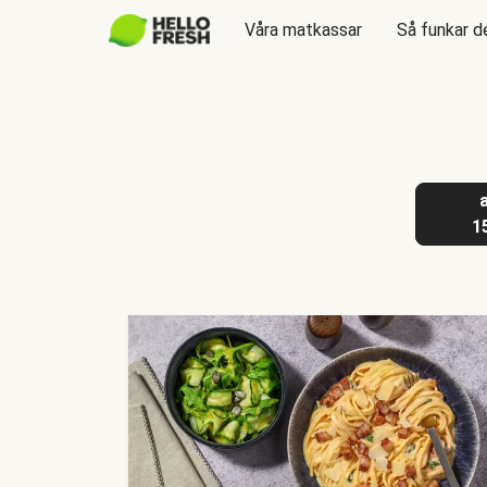
Våra matkassar
Så funkar d
1