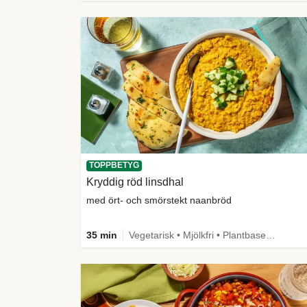
TOPPBETYG
Kryddig röd linsdhal
med ört- och smörstekt naanbröd
35 min
Vegetarisk • Mjölkfri • Plantbaserat • Källa till fiber