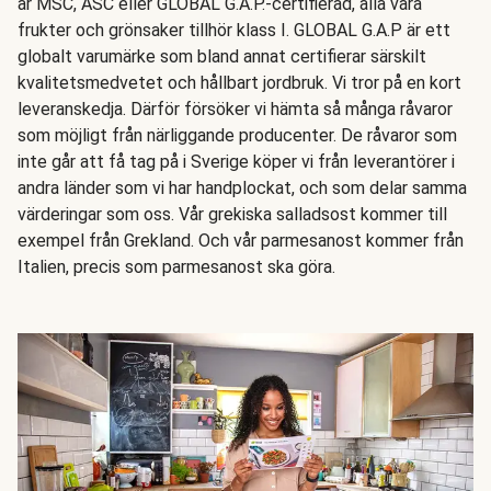
är MSC, ASC eller GLOBAL G.A.P.-certifierad, alla våra
frukter och grönsaker tillhör klass I. GLOBAL G.A.P är ett
globalt varumärke som bland annat certifierar särskilt
kvalitetsmedvetet och hållbart jordbruk. Vi tror på en kort
leveranskedja. Därför försöker vi hämta så många råvaror
som möjligt från närliggande producenter. De råvaror som
inte går att få tag på i Sverige köper vi från leverantörer i
andra länder som vi har handplockat, och som delar samma
värderingar som oss. Vår grekiska salladsost kommer till
exempel från Grekland. Och vår parmesanost kommer från
Italien, precis som parmesanost ska göra.