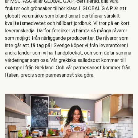
är MSC, ASC eller GLOBAL G.A.P.-certifierad, alla våra
frukter och grönsaker tillhör klass I. GLOBAL G.A.P är ett
globalt varumärke som bland annat certifierar särskilt
kvalitetsmedvetet och hållbart jordbruk. Vi tror på en kort
leveranskedja. Därför försöker vi hämta så många råvaror
som möjligt från närliggande producenter. De råvaror som
inte går att få tag på i Sverige köper vi från leverantörer i
andra länder som vi har handplockat, och som delar samma
värderingar som oss. Vår grekiska salladsost kommer till
exempel från Grekland. Och vår parmesanost kommer från
Italien, precis som parmesanost ska göra.