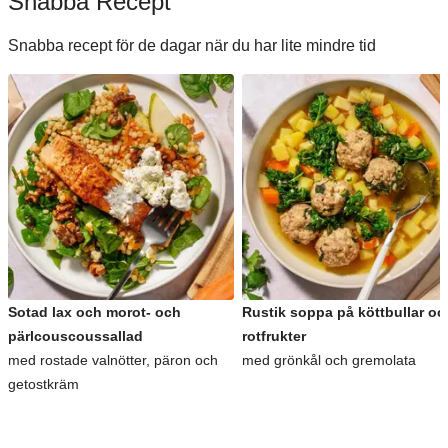
Snabba Recept
Snabba recept för de dagar när du har lite mindre tid
Sotad lax och morot- och
Rustik soppa på köttbullar oc
pärlcouscoussallad
rotfrukter
med rostade valnötter, päron och
med grönkål och gremolata
getostkräm