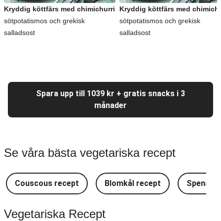
Kryddig köttfärs med chimichurri
Kryddig köttfärs med chimichu
sötpotatismos och grekisk
sötpotatismos och grekisk
salladsost
salladsost
Spara upp till 1039 kr + gratis snacks i 3
månader
Se våra bästa vegetariska recept
Couscous recept
Blomkål recept
Spenat r
Vegetariska Recept