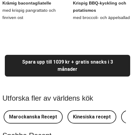
Krämig bacontagliatelle
Krispig BBQ-kyckling och
med krispig pangrattato och
potatismos
finriven ost
med broccoli- och äppelsallad
Spara upp till 1039 kr + gratis snacks i 3
månader
Utforska fler av världens kök
Marockanska Recept
Kinesiska recept
Lat