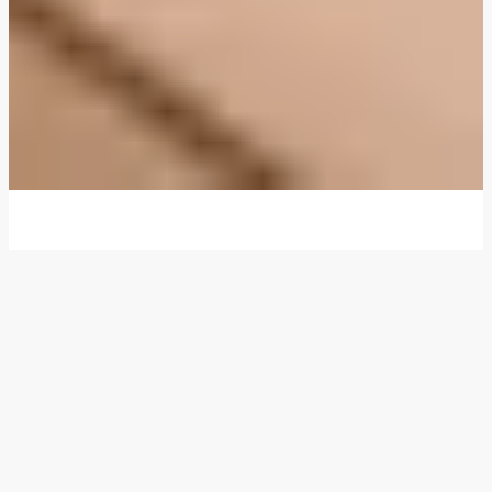
Vi ger dig middagstips och nya idéer